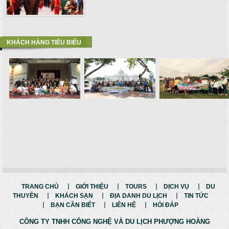
KHÁCH HÀNG TIÊU BIỂU
TRANG CHỦ
GIỚI THIỆU
TOURS
DỊCH VỤ
DU
THUYỀN
KHÁCH SẠN
ĐỊA DANH DU LỊCH
TIN TỨC
BẠN CẦN BIẾT
LIÊN HỆ
HỎI ĐÁP
CÔNG TY TNHH CÔNG NGHỆ VÀ
DU LỊCH PHƯỢNG HOÀNG