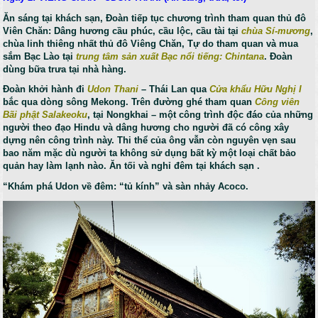
Ăn sáng tại khách sạn, Đoàn tiếp tục chương trình tham quan thủ đô
Viên Chăn: Dâng hương cầu phúc, cầu lộc, cầu tài tại
chùa Sí-mương
,
chùa linh thiêng nhất thủ đô Viêng Chăn, Tự do tham quan và mua
sắm Bạc Lào tại
trung tâm sản xuất Bạc nổi tiếng: Chintana
. Đoàn
dùng bữa trưa tại nhà hàng.
Đoàn khởi hành đi
Udon Thani
– Thái Lan qua
Cửa khẩu Hữu Nghị I
bắc qua dòng sông Mekong. Trên đường ghé tham quan
Công viên
Bãi phật Salakeoku
, tại Nongkhai – một công trình độc đáo của những
người theo đạo Hindu và dâng hương cho người đã có công xây
dựng nên công trình này. Thi thể của ông vẫn còn nguyên vẹn sau
bao năm mặc dù người ta không sử dụng bất kỳ một loại chất bảo
quản hay làm lạnh nào. Ăn tối và nghỉ đêm tại khách sạn .
“Khám phá Udon về đêm: “tủ kính” và sàn nhảy Acoco.