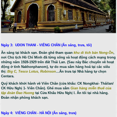
Ngày 3: UDON THANI - VIÊNG CHĂN (Ăn sáng, trưa, tối)
Ăn sáng tại khách sạn. Đoàn ghé tham quan
khu di tích bản Nong-Ồn
,
nơi Chủ tịch Hồ Chí Minh đã từng sống và hoạt động cách mạng trong
những năm 1928-1929 trên đất Thái Lan. (Sau này Bác chuyển về hoạt
động ở tỉnh Nakhonphanom), tự do mua sắm hàng hoá tại các siêu
thị:
Big C, Tesco Lotus, Robinson
…Ăn trưa tại Nhà hàng tự chọn
Centara.
Quý khách khởi hành về Viên Chăn (cửa khẩu: CK Nongkhai- Tháilan/
CK Hữu Nghị 1- Viên Chăn). Ghé mua sắm
Gian hàng miễn thuế của
tập đoàn Đao Huong
tại Cửa Khẩu Hữu Nghị I. Ăn tối tại nhà hàng.
Đoàn nhận phòng khách sạn.
Ngày 4: VIÊNG CHĂN - HÀ NỘI (Ăn sáng, trưa)