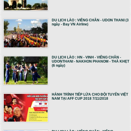
DU LỊCH LÀO : VIÊNG CHĂN - UDON THANI (3
ngày - Bay VN Airline)
DU LỊCH LÀO : HN - VINH - VIÊNG CHĂN -
UDONTHANI - NAKHON PHANOM - THÀ KHẸT
(6 ngày)
HÀNH TRÌNH TIẾP LỬA CHO ĐỘI TUYỂN VIỆT
NAM TẠI AFF CUP 2018 7/11/2018