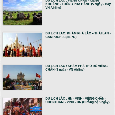
DU LỊCH LÀO : VIÊNG CHĂN - XIÊNG
KHOẢNG - LUÔNG PHA BĂNG (5 Ngày - Bay
VN Airline)
DU LICH LAO: KHÁM PHÁ LÀO – THÁI LAN -
CAMPUCHIA (8N/7Đ)
DU LICH LAO : KHÁM PHÁ THỦ ĐÔ VIÊNG
CHĂN (3 ngày - VN Airline)
DU LỊCH LÀO : HN - VINH - VIÊNG CHĂN -
UDONTHANI - VINH - HN (Đường bộ 5 ngày)