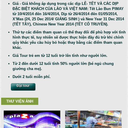
Giá
- Giá không áp dụng trong các dịp LỄ- TẾT VÀ CÁC DỊP
ĐẶC BIỆT KHÁCH CỦA LÀO VÀ VIỆT NAM: Tết Lào Bun PIMAY
từ 10/4/2014 đến 16/4/2014, Dịp từ 26/4/2014 đến 01/05/2014,
X’Mas (24, 25 Dec 2014/ GIÁNG SINH ) và New Year 31 Dec 2014
(TẾT TÂY), Chinese New Year 2014 (TẾT CỔ TRUYỀN).
Thứ tự các điểm tham quan có thể thay đổi để phù hợp với tình
hình thực tế, tuy nhiên sẽ được thực hiện đầy đủ trừ khi chính
qúy khác yêu cầu hủy bỏ hoặc thay bằng các điểm tham quan
khác.
Giá Tour trẻ em từ 12 tuổi trở lên tính như người lớn.
Từ 2 đến dưới 12 tuổi tính 50% người lớn (bé ngủ chung
giường cha mẹ).
Dưới 2 tuổi miễn phí.
Đặt tour
THƯ VIỆN ẢNH