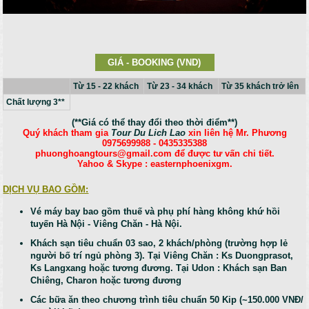
GIÁ - BOOKING (VND)
Từ 15 - 22 khách
Từ 23 - 34 khách
Từ 35 khách trở lên
Chất lượng 3**
(**Giá có thể thay đổi theo thời điểm**)
Quý khách tham gia
Tour Du Lich Lao
xin liên hệ Mr. Phương
0975699988 - 0435335388
phuonghoangtours@gmail.com để được tư vấn chi tiết.
Yahoo & Skype : easternphoenixgm.
DỊCH VỤ BAO GỒM:
Vé máy bay bao gồm thuế và phụ phí hàng không khứ hồi
tuyến Hà Nội - Viêng Chăn - Hà Nội.
Khách sạn tiêu chuẩn 03 sao, 2 khách/phòng (trường hợp lẻ
người bố trí ngủ phòng 3). Tại Viêng Chăn : Ks Duongprasot,
Ks Langxang hoặc tương đương. Tại Udon : Khách sạn Ban
Chiêng, Charon hoặc tương đương
Các bữa ăn theo chương trình tiêu chuẩn 50 Kip (~150.000 VNĐ/