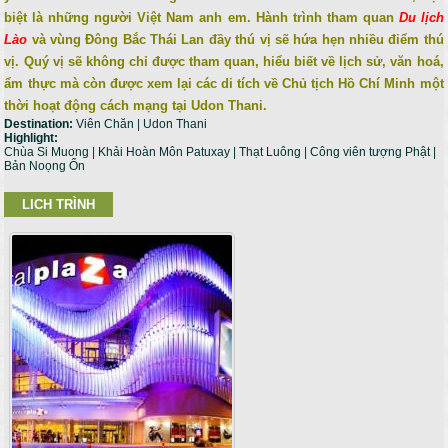
biệt là những người Việt Nam anh em. Hành trình tham quan
Du lịch
Lào
và vùng Đông Bắc Thái Lan đầy thú vị sẽ hứa hẹn nhiều điểm thú
vị. Quý vị sẽ không chỉ được tham quan, hiểu biết về lịch sử, văn hoá,
ẩm thực mà còn được xem lại các di tích về Chủ tịch Hồ Chí Minh một
thời hoạt động cách mạng tại Udon Thani.
Destination:
Viên Chăn | Udon Thani
Highlight:
Chùa Si Muong | Khải Hoàn Môn Patuxay | Thạt Luông | Công viên tượng Phật |
Bản Noọng Ổn
LICH TRÌNH