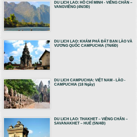
DU LICH LAO: HỒ CHÍ MINH - VIÊNG CHĂN –
VANGVIÊNG (4N/3Đ)
DU LICH LAO: KHÁM PHÁ ĐẤT BẠN LÀO VÀ
VƯƠNG QUỐC CAMPUCHIA (7N/6Đ)
DU LICH CAMPUCHIA: VIỆT NAM - LÀO -
CAMPUCHIA (18 Ngày)
DU LICH LAO: THAKHET – VIÊNG CHĂN –
SAVANAKHET – HUẾ (5N/4Đ)