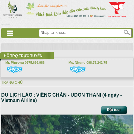
Nhảy đến nội dung
русские сериалы
Дорама
Смотреть аниме
HỖ TRỢ TRỰC TUYẾN
Mr. Phương 0975.699.988
Ms. Nhung 098.75.242.75
TRANG CHỦ
Bạn đang ở đây
DU LỊCH LÀO : VIÊNG CHĂN - UDON THANI (4 ngày -
Vietnam Airline)
Đặt tour