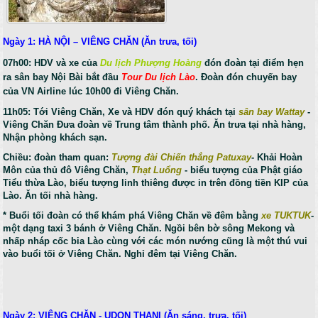
Ngày 1: HÀ NỘI – VIÊNG CHĂN (Ăn trưa, tối)
07h00: HDV và xe của
Du lịch Phượng Hoàng
đón đoàn tại điểm hẹn
ra sân bay Nội Bài bắt đầu
Tour Du lịch Lào
. Đoàn đón chuyến bay
của VN Airline lúc 10h00 đi Viêng Chăn.
11h05: Tới Viêng Chăn,
Xe và HDV đón quý khách tại
sân bay Wattay
-
Viêng Chăn Đưa đoàn về Trung tâm thành phố. Ăn trưa tại nhà hàng,
Nhận phòng khách sạn.
Chiều: đoàn tham quan:
Tượng đài Chiến thắng Patuxay
- Khải Hoàn
Môn của thủ đô Viêng Chăn,
Thạt Luổng
- biểu tượng của Phật giáo
Tiểu thừa Lào, biểu tượng linh thiêng được in trên đồng tiền KIP của
Lào. Ăn tối nhà hàng.
* Buổi tối đoàn có thể khám phá Viêng Chăn về đêm bằng
xe TUKTUK
-
một dạng taxi 3 bánh ở Viêng Chăn. Ngồi bên bờ sông Mekong và
nhấp nháp cốc bia Lào cùng với các món nướng cũng là một thú vui
vào buổi tối ở Viêng Chăn. Nghỉ đêm tại Viêng Chăn.
Ngày 2: VIÊNG CHĂN -
UDON THANI
(Ăn sáng, trưa, tối)