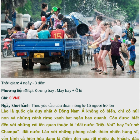
Thời gian:
4 ngày - 3 đêm
Phương tiện đi lại:
Đường bay : Máy bay + Ô tô
Giá:
0 VNĐ
Ngày khởi hành:
Theo yêu cầu của đoàn riêng từ 15 người trở lên
Lào là quốc gia duy nhất ở Đông Nam Á không có biển, chỉ có núi
non và những cánh rừng xanh bạt ngàn bao quanh. Còn được biết
đến với những cái tên quen thuộc là “đất nước Triệu Voi” hay “xứ sở
Champa”, đất nước Lào với những phong cảnh thiên nhiên hùng vĩ,
yên bình và hiền hòa đang là điểm đến của rất nhiều du khách, đặc