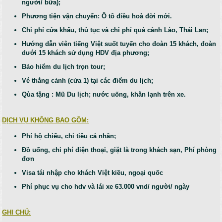
người/ bữa);
Phương tiện vận chuyển: Ô tô điều hoà đời mới.
Chi phí cửa khẩu, thủ tục và chi phí quá cảnh Lào, Thái Lan;
Hướng dẫn viên tiếng Việt suốt tuyến cho đoàn 15 khách, đoàn
dưới 15 khách sử dụng HDV địa phương;
Bảo hiểm du lịch trọn tour;
Vé thắng cảnh (cửa 1) tại các điểm du lịch;
Qùa tặng : Mũ Du lịch; nước uống, khăn lạnh trên xe.
DỊCH VỤ KHÔNG BAO GỒM:
Phí hộ chiếu, chi tiêu cá nhân;
Đồ uống, chi phí điện thoại, giặt là trong khách sạn, Phí phòng
đơn
Visa tái nhập cho khách Việt kiều, ngoại quốc
Phí phục vụ cho hdv và lái xe 63.000 vnd/ người/ ngày
GHI CHÚ: