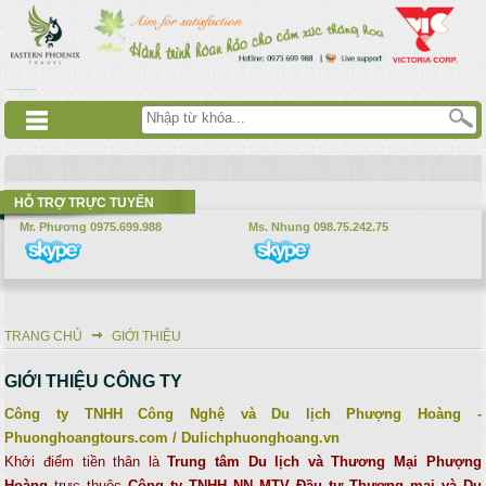
Nhảy đến nội dung
русские сериалы
Дорама
Смотреть аниме
HỖ TRỢ TRỰC TUYẾN
Mr. Phương 0975.699.988
Ms. Nhung 098.75.242.75
TRANG CHỦ
GIỚI THIỆU
Bạn đang ở đây
GIỚI THIỆU CÔNG TY
Công ty TNHH Công Nghệ và Du lịch Phượng Hoàng -
Phuonghoangtours.com / Dulichphuonghoang.vn
Khởi điểm tiền thân là
Trung tâm Du lịch và Thương Mại Phượng
Hoàng
trực thuộc
Công ty TNHH NN MTV Đầu tư Thương mại và Du