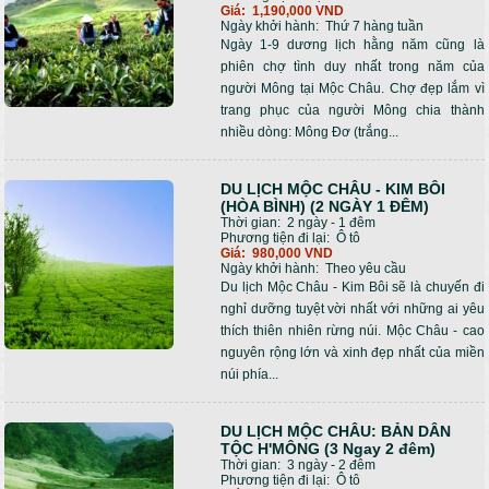
Giá:
1,190,000 VND
Ngày khởi hành:
Thứ 7 hàng tuần
Ngày 1-9 dương lịch hằng năm cũng là
phiên chợ tình duy nhất trong năm của
người Mông tại Mộc Châu. Chợ đẹp lắm vì
trang phục của người Mông chia thành
nhiều dòng: Mông Đơ (trắng...
DU LỊCH MỘC CHÂU - KIM BÔI
(HÒA BÌNH) (2 NGÀY 1 ĐÊM)
Thời gian:
2 ngày - 1 đêm
Phương tiện đi lại:
Ô tô
Giá:
980,000 VND
Ngày khởi hành:
Theo yêu cầu
Du lịch Mộc Châu - Kim Bôi sẽ là chuyến đi
nghỉ dưỡng tuyệt vời nhất với những ai yêu
thích thiên nhiên rừng núi. Mộc Châu - cao
nguyên rộng lớn và xinh đẹp nhất của miền
núi phía...
DU LỊCH MỘC CHÂU: BẢN DÂN
TỘC H'MÔNG (3 Ngay 2 đêm)
Thời gian:
3 ngày - 2 đêm
Phương tiện đi lại:
Ô tô