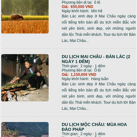
Phương tiện đi lại:
ô tô
Giá:
650,000 VND
Ngày khởi hành:
liên hệ
Bản Lác xinh đẹp ở Mai Châu ngày càng
nổi tiếng trên bản đồ du lịch miền Bắc với
nét yên bình, xinh đẹp, với những người
dân tộc Thái mến khách. Tour du lịch tới Bản
Lác, Mai Châu...
DU LỊCH MAI CHÂU - BẢN LÁC (2
NGÀY 1 ĐÊM)
Thời gian:
2 ngày - 1 đêm
Phương tiện đi lại:
Ô tô
Giá:
1,150,000 VND
Ngày khởi hành:
Hàng tuần
Bản Lác xinh đẹp ở Mai Châu ngày càng
nổi tiếng trên bản đồ du lịch miền Bắc với
nét yên bình, xinh đẹp, với những người
dân tộc Thái mến khách. Tour du lịch tới Bản
Lác, Mai Châu...
DU LỊCH MỘC CHÂU: MÙA HOA
ĐÀO PHÁP
Thời gian:
2 ngày - 1 đêm