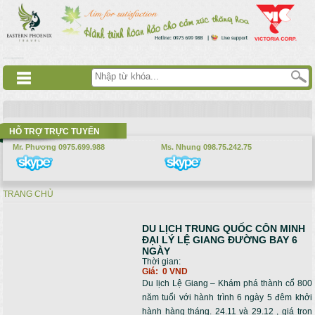
Nhảy đến nội dung
русские сериалы
Дорама
Смотреть аниме
HỖ TRỢ TRỰC TUYẾN
Mr. Phương 0975.699.988
Ms. Nhung 098.75.242.75
TRANG CHỦ
Bạn đang ở đây
DU LỊCH TRUNG QUỐC CÔN MINH
Trang
ĐẠI LÝ LỆ GIANG ĐƯỜNG BAY 6
NGÀY
Thời gian:
Giá:
0 VND
Du lịch Lệ Giang – Khám phá thành cổ 800
năm tuổi với hành trình 6 ngày 5 đêm khởi
hành hàng tháng. 24.11 và 29.12 , giá trọn