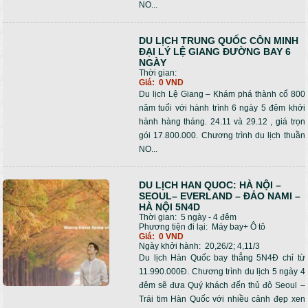
NO...
DU LỊCH TRUNG QUỐC CÔN MINH
ĐẠI LÝ LỆ GIANG ĐƯỜNG BAY 6
NGÀY
Thời gian:
Giá:
0 VND
Du lịch Lệ Giang – Khám phá thành cổ 800
năm tuổi với hành trình 6 ngày 5 đêm khởi
hành hàng tháng. 24.11 và 29.12 , giá trọn
gói 17.800.000. Chương trình du lịch thuần
NO...
DU LỊCH HAN QUOC: HÀ NỘI –
SEOUL– EVERLAND – ĐẢO NAMI –
HÀ NỘI 5N4D
Thời gian:
5 ngày - 4 đêm
Phương tiện đi lại:
Máy bay+ Ô tô
Giá:
0 VND
Ngày khởi hành:
20,26/2; 4,11/3
Du lịch Hàn Quốc bay thẳng 5N4Đ chỉ từ
11.990.000Đ. Chương trình du lịch 5 ngày 4
đêm sẽ đưa Quý khách đến thủ đô Seoul –
Trái tim Hàn Quốc với nhiều cảnh đẹp xen