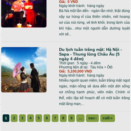
Giá:
0 VND
Ngày khởi hành:
hàng ngày
Bà Nà một lần đến - ngàn lần nhớ, thật đúng
vậy sự hùng vĩ của thiên nhiên, nét hoang
sơ của núi rừng, vẻ tinh khôi, trong lành của
khí hậu…như một người dẫn đường tuyệt
vời sẽ...
Du lịch tuần trăng mật: Hà Nội -
Sapa - Thung lũng Châu Âu (5
ngày 4 đêm)
Thời gian:
5 ngày - 4 đêm
Phương tiện đi lại:
Tàu hỏa + Ôtô
Giá:
5,100,000 VND
Ngày khởi hành:
hàng ngày
Nhiều người quan niệm, tuần trăng mật ngọt
ngào, mặn nồng sẽ đưa đến một đời sống
vợ chồng hạnh phúc, viên mãn. Chính vì
thế, việc lập kế hoạch để có một tuần trăng
mật lãng mạn,...
1
2
3
4
5
6
7
8
9
…
sau ›
cuối »