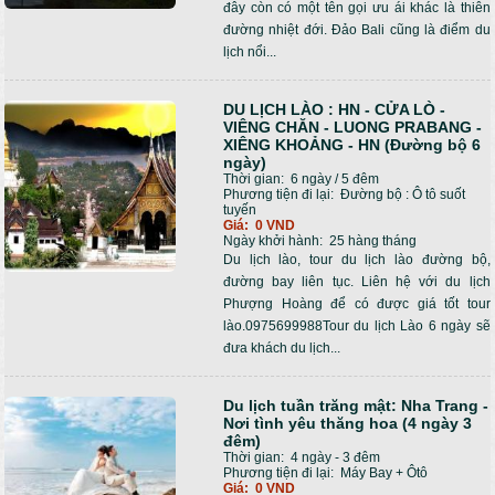
đây còn có một tên gọi ưu ái khác là thiên
đường nhiệt đới. Đảo Bali cũng là điểm du
lịch nổi...
DU LỊCH LÀO : HN - CỬA LÒ -
VIÊNG CHĂN - LUONG PRABANG -
XIÊNG KHOẢNG - HN (Đường bộ 6
ngày)
Thời gian:
6 ngày / 5 đêm
Phương tiện đi lại:
Đường bộ : Ô tô suốt
tuyến
Giá:
0 VND
Ngày khởi hành:
25 hàng tháng
Du lịch lào, tour du lịch lào đường bộ,
đường bay liên tục. Liên hệ với du lịch
Phượng Hoàng để có được giá tốt tour
lào.0975699988Tour du lịch Lào 6 ngày sẽ
đưa khách du lịch...
Du lịch tuần trăng mật: Nha Trang -
Nơi tình yêu thăng hoa (4 ngày 3
đêm)
Thời gian:
4 ngày - 3 đêm
Phương tiện đi lại:
Máy Bay + Ôtô
Giá:
0 VND