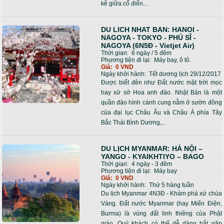
kẽ giữa cổ điển...
DU LICH NHAT BAN: HANOI -
NAGOYA - TOKYO - PHÚ SĨ -
NAGOYA (6N5Đ - Vietjet Air)
Thời gian:
6 ngày / 5 đêm
Phương tiện đi lại:
Máy bay, ô tô.
Giá:
0 VND
Ngày khởi hành:
Tết dương lịch 29/12/2017
Được biết đên như Đất nước mặt trời mọc
hay xứ sở Hoa anh đào. Nhật Bản là một
quần đảo hình cánh cung nằm ở sườn đông
của đại lục Châu Âu và Châu Á phía Tây
Bắc Thái Bình Dương,...
DU LỊCH MYANMAR: HÀ NỘI –
YANGO - KYAIKHTIYO – BAGO
Thời gian:
4 ngày - 3 đêm
Phương tiện đi lại:
Máy bay
Giá:
0 VND
Ngày khởi hành:
Thứ 5 hàng tuần
Du lịch Myanmar 4N3Đ - Khám phá xứ chùa
Vàng. Đất nước Myanmar (hay Miến Điện,
Burma) là vùng đất linh thiêng của Phật
giáo. Quý khách có thể dễ dàng bắt gặp