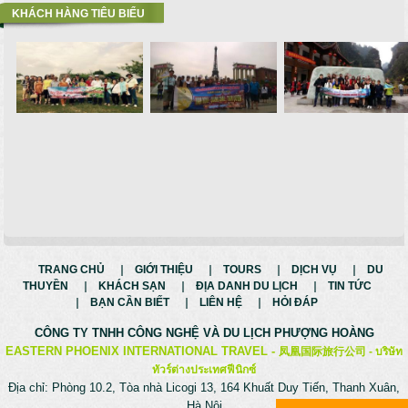
KHÁCH HÀNG TIÊU BIỂU
TRANG CHỦ
GIỚI THIỆU
TOURS
DỊCH VỤ
DU
THUYỀN
KHÁCH SẠN
ĐỊA DANH DU LỊCH
TIN TỨC
BẠN CẦN BIẾT
LIÊN HỆ
HỎI ĐÁP
CÔNG TY TNHH CÔNG NGHỆ VÀ
DU LỊCH PHƯỢNG HOÀNG
EASTERN PHOENIX INTERNATIONAL TRAVEL -
凤凰国际旅行公司 -
บริษัท
ทัวร์ต่างประเทศฟีนิกซ์
Địa chỉ: Phòng 10.2, Tòa nhà Licogi 13, 164 Khuất Duy Tiến, Thanh Xuân,
Hà Nội