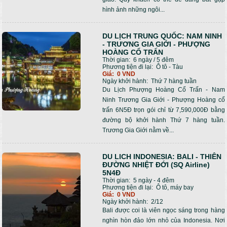
hình ảnh những ngôi...
DU LỊCH TRUNG QUỐC: NAM NINH
- TRƯƠNG GIA GIỚI - PHƯỢNG
HOÀNG CỔ TRẤN
Thời gian:
6 ngày / 5 đêm
Phương tiện đi lại:
Ô tô - Tàu
Giá:
0 VND
Ngày khởi hành:
Thứ 7 hàng tuần
Du Lịch Phượng Hoàng Cổ Trấn - Nam
Ninh Trương Gia Giới - Phượng Hoàng cổ
trấn 6N5Đ trọn gói chỉ từ 7,590,000Đ bằng
đường bộ khởi hành Thứ 7 hàng tuần.
Trương Gia Giới nằm về...
DU LICH INDONESIA: BALI - THIÊN
ĐƯỜNG NHIỆT ĐỚI (SQ Airline)
5N4Đ
Thời gian:
5 ngày - 4 đêm
Phương tiện đi lại:
Ô tô, máy bay
Giá:
0 VND
Ngày khởi hành:
2/12
Bali được coi là viên ngọc sáng trong hàng
nghìn hòn đảo lớn nhỏ của Indonesia. Nơi