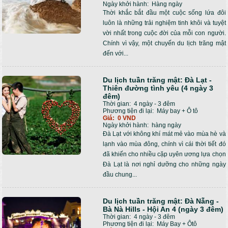
Ngày khởi hành:
Hàng ngày
Thời khắc bắt đầu một cuộc sống lứa đôi
luôn là những trải nghiệm tinh khôi và tuyệt
vời nhất trong cuộc đời của mỗi con người.
Chính vì vậy, một chuyến du lịch trăng mật
đến với...
Du lịch tuần trăng mật: Đà Lạt -
Thiên đường tình yêu (4 ngày 3
đêm)
Thời gian:
4 ngày - 3 đêm
Phương tiện đi lại:
Máy bay + Ô tô
Giá:
0 VND
Ngày khởi hành:
hàng ngày
Đà Lạt với không khí mát mẻ vào mùa hè và
lạnh vào mùa đông, chính vì cái thời tiết đó
đã khiến cho nhiều cặp uyên ương lựa chọn
Đà Lạt là nơi nghỉ dưỡng cho những ngày
đầu chung...
Du lịch tuần trăng mật: Đà Nẵng -
Bà Nà Hills - Hội An 4 (ngày 3 đêm)
Thời gian:
4 ngày - 3 đêm
Phương tiện đi lại:
Máy Bay + Ôtô