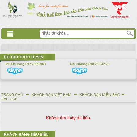
Nhảy đến nội dung
русские сериалы
Дорама
Смотреть аниме
HỖ TRỢ TRỰC TUYẾN
Mr. Phương 0975.699.988
Ms. Nhung 098.75.242.75
TRANG CHỦ
KHÁCH SẠN VIỆT NAM
KHÁCH SẠN MIỀN BẮC
Bạn đang ở đây
BẮC CẠN
Không tìm thấy dữ liệu.
KHÁCH HÀNG TIÊU BIỂU