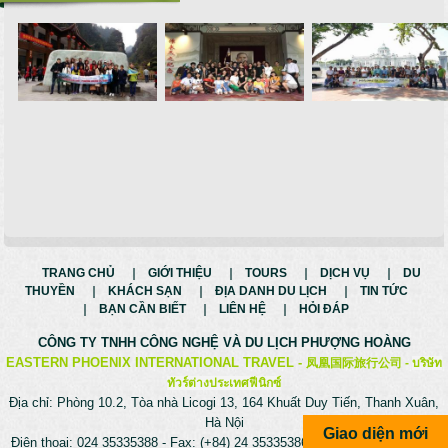
TRANG CHỦ
GIỚI THIỆU
TOURS
DỊCH VỤ
DU
THUYỀN
KHÁCH SẠN
ĐỊA DANH DU LỊCH
TIN TỨC
BẠN CẦN BIẾT
LIÊN HỆ
HỎI ĐÁP
CÔNG TY TNHH CÔNG NGHỆ VÀ
DU LỊCH PHƯỢNG HOÀNG
EASTERN PHOENIX INTERNATIONAL TRAVEL -
凤凰国际旅行公司 -
บริษัท
ทัวร์ต่างประเทศฟีนิกซ์
Địa chỉ: Phòng 10.2, Tòa nhà Licogi 13, 164 Khuất Duy Tiến, Thanh Xuân,
Hà Nội
Giao diện mới
Điện thoại: 024 35335388 - Fax: (+84) 24 35335386 - Hotline: 0975699988