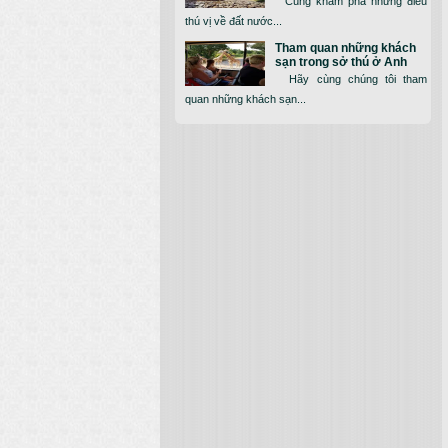
Cùng khám phá những điều
thú vị về đất nước...
Tham quan những khách
sạn trong sở thú ở Anh
Hãy cùng chúng tôi tham
quan những khách sạn...