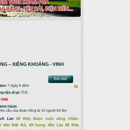
NG – XIÊNG KHOẢNG - VINH
Đặt tour
gian:
7 ngày 6 đêm
Đi
 tiện đi lại:
Ô tô
 VNĐ
khởi hành:
êu cầu của đoàn riêng từ 15 người trở lên
ich Lao
để thấy được cuộc sống chậm,
 dân thật thà, tốt bụng; đến Lào để thấy