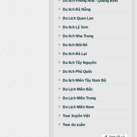
Du lich Phong Nha - Quảng Bình
Du lich Đà Nẵng
Du Lich Quan Lan
Du lich Lý Sơn
Du lich Nha Trang
Du lich Mũi Né
Du lich Đà Lạt
Du lich Tây Nguyên
Du lich Phú Quốc
Du lịch Miền Tây Nam Bộ
Du Lịch Miền Bắc
Du Lịch Miền Trung
Du Lịch Miền Nam
Tour Xuyên Việt
Tour du xuân
Xem tất cả