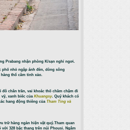
uang Prabang nhận phòng K/sạn nghỉ ngơi.
c phố nhỏ ngập ánh đèn, dòng sông
 hàng thổ câm tinh xảo.
đô chân trần, vai khoác thố chầm chậm đi
 vỹ, xanh biếc của
Khuangsy
. Quý khách có
 các hang động thiêng của
Tham Ting và
ưu trữ hàng ngàn hiện vật quý.Tham quan
 với 328 bậc thang trên núi Phousi. Ngắm