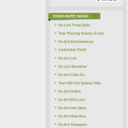
TOURS NƯỚC NGOÀI
Du Lịch Trung Quốc
Tour Phượng Hoàng cổ trấn
Du lịch Bali Indonesia
CARAVAN TOUR
Du lich Lào
Du Lịch Myanmar
Du lich Châu Âu
Tour Hội Chợ Quảng Châu
Du lich DuBai
Du lịch Đài Loan
Du lich Han Quoc
Du lich Nhat Ban
Du lich Singapore