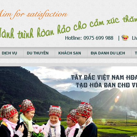
DỊCH VỤ
DU THUYỀN
KHÁCH SẠN
ĐỊA DANH DU LỊCH
T