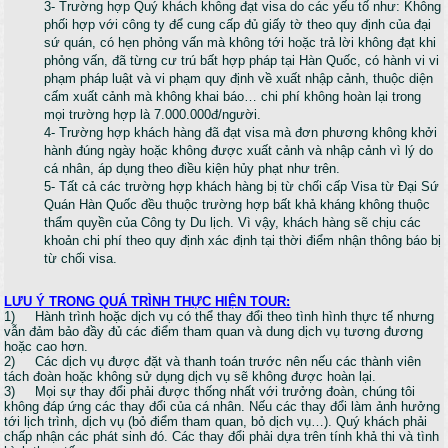
3- Trường hợp Quý khách không đạt visa do các yếu tố như: Không
phối hợp với công ty để cung cấp đủ giấy tờ theo quy định của đại
sứ quán, có hẹn phỏng vấn mà không tới hoặc trả lời không đạt khi
phỏng vấn, đã từng cư trú bất hợp pháp tại Hàn Quốc, có hành vi vi
phạm pháp luật và vi phạm quy định về xuất nhập cảnh, thuộc diện
cấm xuất cảnh mà không khai báo… chi phí không hoàn lại trong
mọi trường hợp là 7.000.000đ/người.
4- Trường hợp khách hàng đã đạt visa mà đơn phương không khởi
hành đúng ngày hoặc không được xuất cảnh và nhập cảnh vì lý do
cá nhân, áp dụng theo điều kiện hủy phạt như trên.
5- Tất cả các trường hợp khách hàng bị từ chối cấp Visa từ Đại Sứ
Quán Hàn Quốc đều thuộc trường hợp bất khả kháng không thuộc
thẩm quyền của Công ty Du lịch. Vì vậy, khách hàng sẽ chịu các
khoản chi phí theo quy định xác định tại thời điểm nhận thông báo bị
từ chối visa.
LƯU Ý TRONG QUÁ TRÌNH THỰC HIỆN TOUR:
1) Hành trình hoặc dịch vụ có thể thay đổi theo tình hình thực tế nhưng
vẫn đảm bảo đầy đủ các điểm tham quan và dung dịch vụ tương đương
hoặc cao hơn.
2) Các dịch vụ được đặt và thanh toán trước nên nếu các thành viên
tách đoàn hoặc không sử dụng dịch vụ sẽ không được hoàn lại.
3) Mọi sự thay đổi phải được thống nhất với trưởng đoàn, chúng tôi
không đáp ứng các thay đổi của cá nhân. Nếu các thay đổi làm ảnh hưởng
tới lịch trình, dịch vụ (bỏ điểm tham quan, bỏ dịch vụ…). Quý khách phải
chấp nhận các phát sinh đó. Các thay đổi phải dựa trên tính khả thi và tình