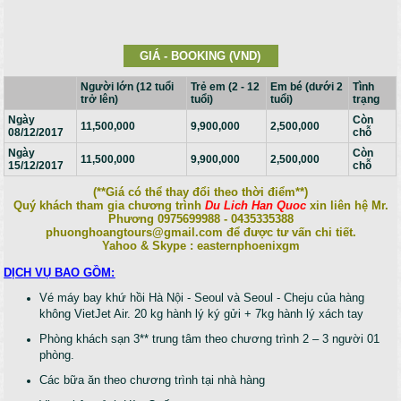
GIÁ - BOOKING (VND)
Người lớn (12 tuổi
Trẻ em (2 - 12
Em bé (dưới 2
Tình
trở lên)
tuổi)
tuổi)
trạng
Ngày
Còn
11,500,000
9,900,000
2,500,000
08/12/2017
chỗ
Ngày
Còn
11,500,000
9,900,000
2,500,000
15/12/2017
chỗ
(**Giá có thể thay đổi theo thời điểm**)
Quý khách tham gia chương trình
Du Lich Han Quoc
xin liên hệ Mr.
Phương 0975699988 - 0435335388
phuonghoangtours@gmail.com để được tư vấn chi tiết.
Yahoo & Skype : easternphoenixgm
DỊCH VỤ BAO GỒM:
Vé máy bay khứ hồi Hà Nội - Seoul và Seoul - Cheju của hàng
không VietJet Air. 20 kg hành lý ký gửi + 7kg hành lý xách tay
Phòng khách sạn 3** trung tâm theo chương trình 2 – 3 người 01
phòng.
Các bữa ăn theo chương trình tại nhà hàng