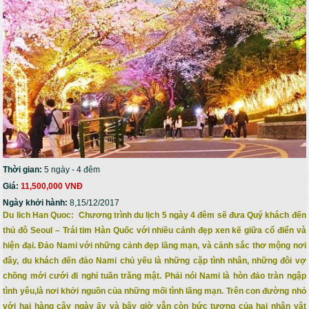
Thời gian:
5 ngày - 4 đêm
Giá:
11,500,000 VNĐ
Ngày khởi hành:
8,15/12/2017
Du lich Han Quoc: Chương trình du lịch 5 ngày 4 đêm sẽ đưa Quý khách đến
thủ đô Seoul – Trái tim Hàn Quốc với nhiều cảnh đẹp xen kẽ giữa cổ điển và
hiện đại. Đảo Nami với những cảnh đẹp lãng mạn, và cảnh sắc thơ mộng nơi
đây, du khách đến đảo Nami chủ yếu là những cặp tình nhân, những đôi vợ
chồng mới cưới đi nghỉ tuần trăng mật. Phải nói Nami là hòn đảo tràn ngập
tình yêu,là nơi khởi nguồn của những mối tình lãng mạn. Trên con đường nhỏ
với hai hàng cây ngày ấy và bây giờ vẫn còn bức tượng của hai nhân vật