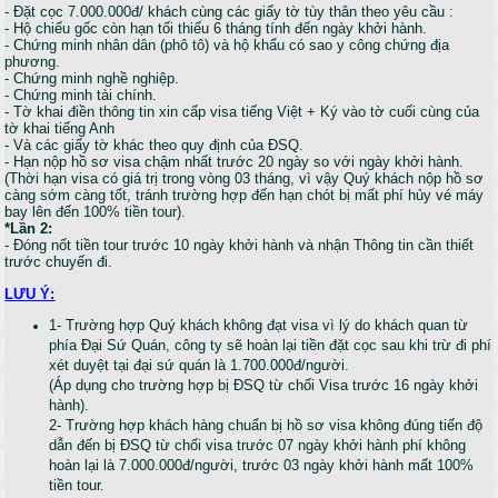
- Đặt cọc 7.000.000đ/ khách cùng các giấy tờ tùy thân theo yêu cầu :
- Hộ chiếu gốc còn hạn tối thiểu 6 tháng tính đến ngày khởi hành.
- Chứng minh nhân dân (phô tô) và hộ khẩu có sao y công chứng địa
phương.
- Chứng minh nghề nghiệp.
- Chứng minh tài chính.
- Tờ khai điền thông tin xin cấp visa tiếng Việt + Ký vào tờ cuối cùng của
tờ khai tiếng Anh
- Và các giấy tờ khác theo quy định của ĐSQ.
- Hạn nộp hồ sơ visa chậm nhất trước 20 ngày so với ngày khởi hành.
(Thời hạn visa có giá trị trong vòng 03 tháng, vì vậy Quý khách nộp hồ sơ
càng sớm càng tốt, tránh trường hợp đến hạn chót bị mất phí hủy vé máy
bay lên đến 100% tiền tour).
*Lần 2:
- Đóng nốt tiền tour trước 10 ngày khởi hành và nhận Thông tin cần thiết
trước chuyến đi.
LƯU Ý:
1- Trường hợp Quý khách không đạt visa vì lý do khách quan từ
phía Đại Sứ Quán, công ty sẽ hoàn lại tiền đặt cọc sau khi trừ đi phí
xét duyệt tại đại sứ quán là 1.700.000đ/người.
(Áp dụng cho trường hợp bị ĐSQ từ chối Visa trước 16 ngày khởi
hành).
2- Trường hợp khách hàng chuẩn bị hồ sơ visa không đúng tiến độ
dẫn đến bị ĐSQ từ chối visa trước 07 ngày khởi hành phí không
hoàn lại là 7.000.000đ/người, trước 03 ngày khởi hành mất 100%
tiền tour.