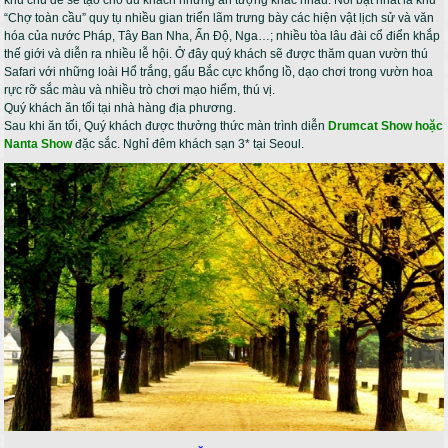
“Chợ toàn cầu” quy tụ nhiều gian triển lãm trưng bày các hiện vật lịch sử và văn
hóa của nước Pháp, Tây Ban Nha, Ấn Độ, Nga…; nhiều tòa lâu đài cổ điển khắp
thế giới và diễn ra nhiều lễ hội. Ở đây quý khách sẽ được thăm quan vườn thú
Safari với những loài Hổ trắng, gấu Bắc cực khổng lồ, dạo chơi trong vườn hoa
rực rỡ sắc màu và nhiều trò chơi mạo hiểm, thú vị.
Quý khách ăn tối tại nhà hàng địa phương.
Sau khi ăn tối, Quý khách được thưởng thức màn trình diễn
Drumcat Show hoặc
Nanta Show
đặc sắc. Nghỉ đêm khách sạn 3* tại Seoul.