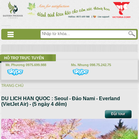
Nhảy đến nội dung
русские сериалы
Дорама
Смотреть аниме
HỖ TRỢ TRỰC TUYẾN
Mr. Phương 0975.699.988
Ms. Nhung 098.75.242.75
TRANG CHỦ
Bạn đang ở đây
DU LICH HAN QUOC : Seoul - Đảo Nami - Everland
(VietJet Air) - (5 ngày 4 đêm)
Đặt tour