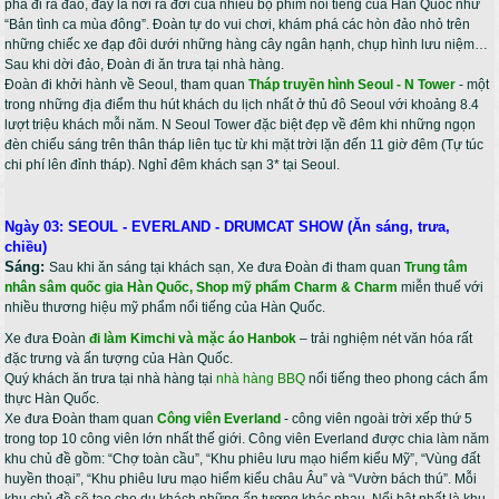
phà đi ra đảo, đây là nơi ra đời của nhiều bộ phim nổi tiếng của Hàn Quốc như
“Bản tình ca mùa đông”. Đoàn tự do vui chơi, khám phá các hòn đảo nhỏ trên
những chiếc xe đạp đôi dưới những hàng cây ngân hạnh, chụp hình lưu niệm…
Sau khi dời đảo, Đoàn đi ăn trưa tại nhà hàng.
Đoàn đi khởi hành về Seoul, tham quan
Tháp truyền hình Seoul - N Tower
- một
trong những địa điểm thu hút khách du lịch nhất ở thủ đô Seoul với khoảng 8.4
lượt triệu khách mỗi năm. N Seoul Tower đặc biệt đẹp về đêm khi những ngọn
đèn chiếu sáng trên thân tháp liên tục từ khi mặt trời lặn đến 11 giờ đêm (Tự túc
chi phí lên đỉnh tháp). Nghỉ đêm khách sạn 3* tại Seoul.
Ngày 03: SEOUL - EVERLAND - DRUMCAT SHOW (Ăn sáng, trưa,
chiều)
Sáng:
Sau khi ăn sáng tại khách sạn, Xe đưa Đoàn đi tham quan
Trung tâm
nhân sâm quốc gia Hàn Quốc, Shop mỹ phẩm Charm & Charm
miễn thuế với
nhiều thương hiệu mỹ phẩm nổi tiếng của Hàn Quốc.
Xe đưa Đoàn
đi làm Kimchi và mặc áo Hanbok
– trải nghiệm nét văn hóa rất
đặc trưng và ấn tượng của Hàn Quốc.
Quý khách ăn trưa tại nhà hàng tại
nhà hàng BBQ
nổi tiếng theo phong cách ẩm
thực Hàn Quốc.
Xe đưa Đoàn tham quan
Công viên Everland
- công viên ngoài trời xếp thứ 5
trong top 10 công viên lớn nhất thế giới. Công viên Everland được chia làm năm
khu chủ đề gồm: “Chợ toàn cầu”, “Khu phiêu lưu mạo hiểm kiểu Mỹ”, “Vùng đất
huyền thoại”, “Khu phiêu lưu mạo hiểm kiểu châu Âu” và “Vườn bách thú”. Mỗi
khu chủ đề sẽ tạo cho du khách những ấn tượng khác nhau. Nổi bật nhất là khu