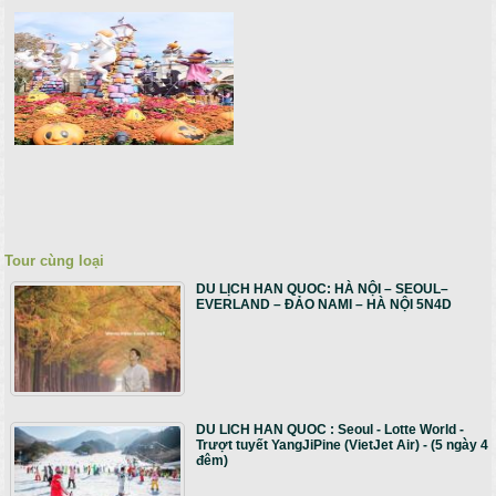
Tour cùng loại
DU LỊCH HAN QUOC: HÀ NỘI – SEOUL–
EVERLAND – ĐẢO NAMI – HÀ NỘI 5N4D
DU LICH HAN QUOC : Seoul - Lotte World -
Trượt tuyết YangJiPine (VietJet Air) - (5 ngày 4
đêm)