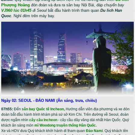
Phượng Hoàng
đón đoàn và đưa ra sân bay Nội Bài, đáp
chuyến bay
VJ960 lúc 01h45
đi Seoul
bắt đầu hành trình tham quan
Du lich Han
Quoc
. Nghỉ đêm trên máy bay.
Ngày 02: SEOUL - ĐẢO NAMI (Ăn sáng, trưa, chiều)
07h55:
Đến
sân bay Quốc tế Incheon,
Hướng dẫn viên địa phương và xe đón
đoàn bắt đầu hành trình khám phá sứ sở Kim Chi. Trên đường về Seoul, đoàn
được ngắm nhìn
cây cầu Incheon
- cây cầu dây văng dài nhất Hàn Quốc. Quý
khách ăn sáng món
mì Woodong truyền thống Hàn Quốc.
Xe và HDV đưa Quý khách khởi hành đi tham quan
Đảo Nami
. Quý khách lên