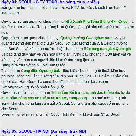
Ngày 04: SEOUL - CITY TOUR (Ăn sáng, trưa, chiều)
Sáng:
Sau bữa sáng tại khách sạn, xe và HDV đưa Quý khách khởi hành đi
tham quan:
Quý khách tham quan và chụp hình tại
Nhà Xanh Phủ Tổng thống Hàn Quốc
- là
nơi ở và làm việc của Tổng thống Hàn Quốc, một ngôi nhà nằm giữa rừng cây và
hoa.
Quý khách tham quan chụp hình tại
Quảng trường Gwanghwamun
- đây là
quảng trường đẹp nhất ở thủ đô Seoul với bức tượng của vua Sejong, tướng
Lee Sun Shin và đài phun nước. Hoặc tham quan
Bảo tàng dân gian Quốc gia
-
Là bảo tàng duy nhất về văn hóa dân gian, trưng bày khoảng 4.000 hiện vật về
đời sống văn hóa của người dân Hàn Quốc trong lịch sử.
Dùng bữa trưa với thực đơn Hàn Quốc.
Tham quan
Cung điện Gyeong-bok
- tiêu biểu cho nền nghệ thuật kiến trúc
phương Đông chịu ảnh hưởng của văn hóa Trung Hoa và là niềm tự hào của
người dân Hàn Quốc. Là cung điện đầu tiên của triều đại Joseon,
Gyeongbokgung đồ sộ nhất Hàn Quốc.
Quý khách tiếp tục tham quan
Trung tâm Bổ trợ gan, tinh dầu thông đỏ, tự do
mua sắm hàng hoá lưu niệm tại khu Myeung-dong
- khu phố thời trang nổi
tiếng, khu chợ trung tâm sầm uất ở Seoul. Cùng khám phá cuộc sống nơi phố
chợ Seoul.
Đoàn ăn tối tại nhà hàng Hàn Quốc. Nghỉ đêm tại khách sạn 3* tại Seoul.
Ngày 05: SEOUL - HÀ NỘI (Ăn sáng, trưa MB)