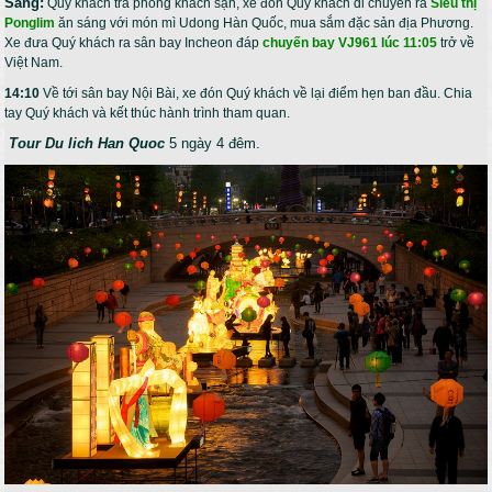
Sáng:
Quý khách trả phòng khách sạn, xe đón Quý khách di chuyển ra
Siêu thị
Ponglim
ăn sáng với món mì Udong Hàn Quốc, mua sắm đặc sản địa Phương.
Xe đưa Quý khách ra sân bay Incheon đáp
chuyến bay VJ961 lúc 11:05
trở về
Việt Nam.
14:10
Về tới sân bay Nội Bài, xe đón Quý khách về lại điểm hẹn ban đầu. Chia
tay Quý khách và kết thúc hành trình tham quan.
Tour Du lich Han Quoc
5 ngày 4 đêm.