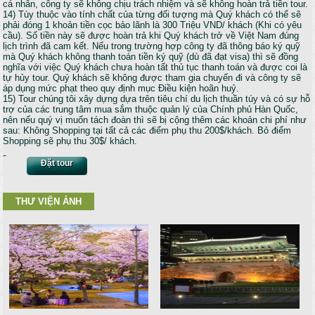
cá nhân, công ty sẽ không chịu trách nhiệm và sẽ không hoàn trả tiền tour.
14) Tùy thuộc vào tính chất của từng đối tượng mà Quý khách có thể sẽ
phải đóng 1 khoản tiền cọc bảo lãnh là 300 Triệu VND/ khách (Khi có yêu
cầu). Số tiền này sẽ được hoàn trả khi Quý khách trở về Việt Nam đúng
lịch trình đã cam kết. Nếu trong trường hợp công ty đã thông báo ký quỹ
mà Quý khách không thanh toán tiền ký quỹ (dù đã đạt visa) thì sẽ đồng
nghĩa với việc Quý khách chưa hoàn tất thủ tục thanh toán và được coi là
tự hủy tour. Quý khách sẽ không được tham gia chuyến đi và công ty sẽ
áp dụng mức phạt theo quy định mục Điều kiện hoãn huỷ.
15) Tour chúng tôi xây dựng dựa trên tiêu chí du lịch thuần túy và có sự hỗ
trợ của các trung tâm mua sắm thuộc quản lý của Chính phủ Hàn Quốc,
nên nếu quý vị muốn tách đoàn thì sẽ bị cộng thêm các khoản chi phí như
sau: Không Shopping tại tất cả các điểm phụ thu 200$/khách. Bỏ điểm
Shopping sẽ phụ thu 30$/ khách.
Đặt tour
THƯ VIỆN ẢNH