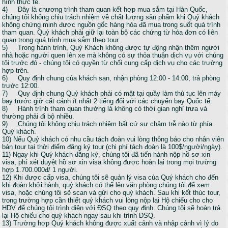
hình thực tế.
4) Đây là chương trình tham quan kết hợp mua sắm tại Hàn Quốc,
chúng tôi không chịu trách nhiệm về chất lượng sản phẩm khi Quý khách
không chứng minh được nguồn gốc hàng hóa đã mua trong suốt quá trình
tham quan. Quý khách phải giữ lại toàn bộ các chứng từ hóa đơn có liên
quan trong quá trình mua sắm theo tour.
5) Trong hành trình, Quý Khách không được tự động nhận thêm người
nhà hoặc người quen lên xe mà không có sự thỏa thuận dịch vụ với chúng
tôi trước đó - chúng tôi có quyền từ chối cung cấp dịch vụ cho các trường
hợp trên.
6) Quy định chung của khách sạn, nhận phòng 12:00 - 14:00, trả phòng
trước 12:00.
7) Quy định chung Quý khách phải có mặt tại quầy làm thủ tục lên máy
bay trước giờ cất cánh ít nhất 2 tiếng đối với các chuyến bay Quốc tế.
8) Hành trình tham quan thường là không có thời gian nghỉ trưa và
thường phải đi bộ nhiều.
9) Chúng tôi không chịu trách nhiệm bất cứ sự chậm trễ nào từ phía
Quý khách.
10) Nếu Quý khách có nhu cầu tách đoàn vui lòng thông báo cho nhân viên
bán tour tại thời điểm đăng ký tour (chi phí tách đoàn là 100$/người/ngày).
11) Ngay khi Quý khách đăng ký, chúng tôi đã tiến hành nộp hồ sơ xin
visa, phí xét duyệt hồ sơ xin visa không được hoàn lại trong mọi trường
hợp 1.700.000đ/ 1 người.
12) Khi được cấp visa, chúng tôi sẽ quản lý visa của Quý khách cho đến
khi đoàn khởi hành, quý khách có thể lên văn phòng chúng tôi để xem
visa, hoặc chúng tôi sẽ scan và gửi cho quý khách. Sau khi kết thúc tour,
trong trường hợp cần thiết quý khách vui lòng nộp lại Hộ chiếu cho cho
HDV để chúng tôi trình diện với ĐSQ theo quy định. Chúng tôi sẽ hoàn trả
lại Hộ chiếu cho quý khách ngay sau khi trình ĐSQ.
13) Trường hợp Quý khách không được xuất cảnh và nhập cảnh vì lý do