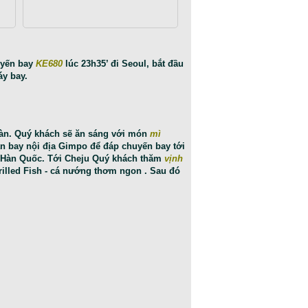
uyến bay
KE680
lúc 23h35’ đi Seoul, bắt đầu
y bay.
àn. Quý khách sẽ ăn sáng với món
mì
n bay nội địa Gimpo để đáp chuyến bay tới
a Hàn Quốc. Tới Cheju Quý khách thăm
vịnh
rilled Fish - cá nướng thơm ngon . Sau đó