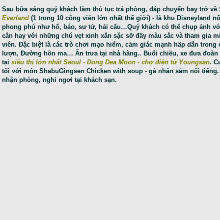
Sau bữa sáng quý khách làm thủ tục trả phòng, đáp chuyến bay trở về
Everland
(1 trong 10 công viên lớn nhất thế giới) - là khu Disneyland n
phong phú như hổ, báo, sư tử, hải cẩu…Quý khách có thể chụp ảnh v
cân hay với những chú vẹt xinh xắn sặc sỡ đầy màu sắc và tham gia miễn
viên. Đặc biệt là các trò chơi mạo hiểm, cảm giác mạnh hấp dẫn trong c
lượn, Đường hồn ma… Ăn trưa tại nhà hàng.. Buổi chiều, xe đưa đoàn
tại
siêu thị lớn nhất Seoul - Dong Dea Moon
- chợ điện tử Youngsan
. C
tối với món ShabuGingsen Chicken with soup - gà nhân sâm nổi tiếng.
nhận phòng, nghỉ ngơi tại khách sạn.