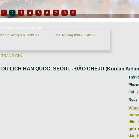
1
2
3
4
5
6
7
8
9
HỖ TRỢ TRỰC TUYẾN
Mr. Phương 0975.699.988
Ms. Nhung 098.75.242.75
TRANG CHỦ
Bạn đang ở đây
DU LICH HAN QUOC: SEOUL - ĐẢO CHEJU (Korean Airline)
Thời 
Phương
Giá:
2
Ngày 
Vùng
Inche
dân s
giới
dân 