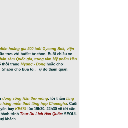
điện hoàng gia 500 tuổi Gyeong Bok
, viện
ữa trưa với buffet tự chọn. Buổi chiều xe
Nhân sâm Quốc gia, trung tâm Mỹ phẩm Hàn
 thời trang
Myung - Dong
hoặc chợ
 Shabu cho bữa tối. Tự do tham quan,
ăm
dòng sông Hàn thơ mộng
, tới thăm
làng
a hàng miễn thuế tổng hợp Choengha
. Cuối
uyến bay
KE679
lúc 19h30. 22h30 về tới sân
 hành trình
Tour Du Lịch Hàn Quốc
: SEOUL
Quý khách.