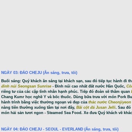
NGÀY 03: ĐẢO CHEJU (Ăn sáng, trưa, tối)
Buổi sáng: Quý khách ăn sáng tại khách sạn, sau đó tiếp tục hành đi 
đỉnh núi Seongsan Sunrise
- Đỉnh núi cao nhất đất nước Hàn Quốc,
Cô
riêng tư của các cặp tình nhân hạnh phúc. Tiếp đó đoàn sẽ thăm quan
Chang Kumr học nghề Y và bốc thuốc. Dùng bữa trưa với món Pork Bul
hành trình bằng việc thưởng ngoạn vẻ đẹp của
thác nước Cheonjiyeon
nàng tiên thường xuống tắm tại nơi đây,
Bãi cột đá Jusan Jelli
. Sau đó
món hải sản tươi ngon - Steamed Sea Food. Xe đưa Quý khách về khác
NGÀY 04: ĐẢO CHEJU - SEOUL - EVERLAND (Ăn sáng, trưa, tối)