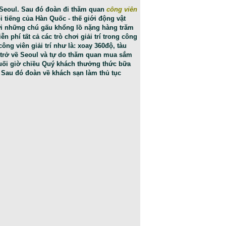
 Seoul. Sau đó đoàn đi thăm quan
công viên
ổi tiếng của Hàn Quốc - thế giới động vật
ới những chú gấu khổng lồ nặng hàng trăm
 phí tất cả các trò chơi giải trí trong công
ông viên giải trí như là: xoay 360độ, tàu
 trở về Seoul và tự do thăm quan mua sắm
uối giờ chiều Quý khách thưởng thức bữa
 Sau đó đoàn về khách sạn làm thủ tục