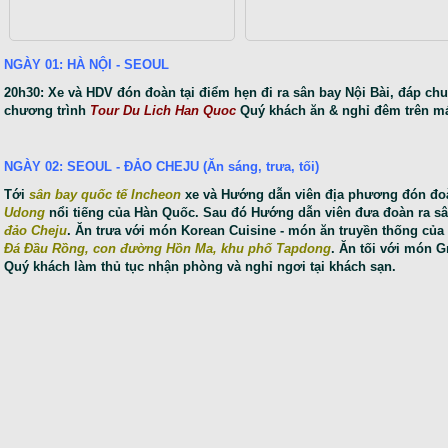
NGÀY 01: HÀ NỘI - SEOUL
20h30: Xe và HDV đón đoàn tại điểm hẹn đi ra sân bay Nội Bài, đáp ch
chương trình
Tour Du Lich Han Quoc
Quý khách ăn & nghỉ đêm trên má
NGÀY 02: SEOUL - ĐẢO CHEJU (Ăn sáng, trưa, tối)
Tới
sân bay quốc tế Incheon
xe và Hướng dẫn viên địa phương đón đo
Udong
nổi tiếng của Hàn Quốc. Sau đó Hướng dẫn viên đưa đoàn ra sâ
đảo Cheju
. Ăn trưa với món Korean Cuisine - món ăn truyền thống củ
Đá Đầu Rồng, con đường Hồn Ma, khu phố Tapdong
. Ăn tối với món G
Quý khách làm thủ tục nhận phòng và nghỉ ngơi tại khách sạn.