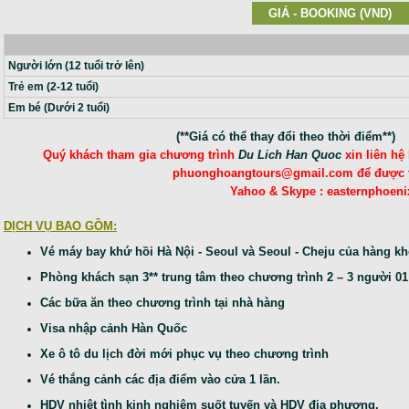
GIÁ - BOOKING (VND)
Người lớn (12 tuổi trở lên)
Trẻ em (2-12 tuổi)
Em bé (Dưới 2 tuổi)
(**Giá có thể thay đổi theo thời điểm**)
Quý khách tham gia chương trình
Du Lich Han Quoc
xin liên hệ
phuonghoangtours@gmail.com để được tư 
Yahoo & Skype : easternphoen
DỊCH VỤ BAO GỒM:
Vé máy bay khứ hồi Hà Nội - Seoul và Seoul - Cheju của hàng kh
Phòng khách sạn 3** trung tâm theo chương trình 2 – 3 người 0
Các bữa ăn theo chương trình tại nhà hàng
Visa nhập cảnh Hàn Quốc
Xe ô tô du lịch đời mới phục vụ theo chương trình
Vé thắng cảnh các địa điểm vào cửa 1 lần.
HDV nhiệt tình kinh nghiệm suốt tuyến và HDV địa phương.