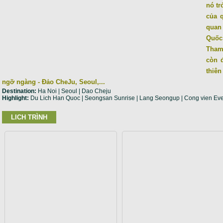
nó tr
của 
quan 
Quốc
Tham
còn 
thiên
ngỡ ngàng - Đảo CheJu, Seoul,...
Destination:
Ha Noi | Seoul | Dao Cheju
Highlight:
Du Lich Han Quoc | Seongsan Sunrise | Lang Seongup | Cong vien Ev
LICH TRÌNH