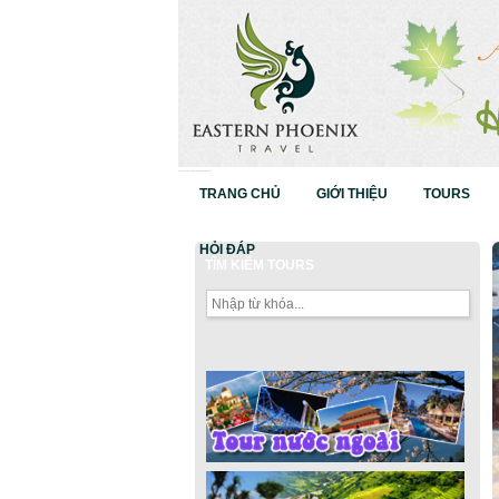
Nhảy đến nội dung
русские сериалы
Дорама
Смотреть аниме
TRANG CHỦ
GIỚI THIỆU
TOURS
HỎI ĐÁP
TÌM KIẾM TOURS