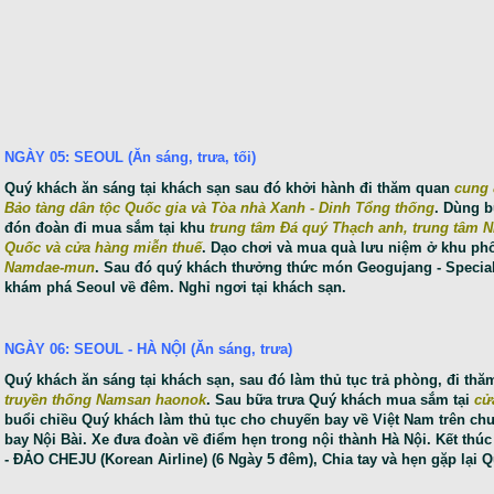
NGÀY 05: SEOUL (Ăn sáng, trưa, tối)
Quý khách ăn sáng tại khách sạn sau đó khởi hành đi thăm quan
cung 
Bảo tàng dân tộc Quốc gia và Tòa nhà Xanh - Dinh Tổng thống
. Dùng b
đón đoàn đi mua sắm tại khu
trung tâm Đá quý Thạch anh, trung tâm 
Quốc và cửa hàng miễn thuế
. Dạo chơi và mua quà lưu niệm ở khu phố
Namdae-mun
. Sau đó quý khách thưởng thức món Geogujang - Special
khám phá Seoul về đêm. Nghỉ ngơi tại khách sạn.
NGÀY 06: SEOUL - HÀ NỘI (Ăn sáng, trưa)
Quý khách ăn sáng tại khách sạn, sau đó làm thủ tục trả phòng, đi th
truyền thống Namsan haonok
. Sau bữa trưa Quý khách mua sắm tại
cử
buổi chiều Quý khách làm thủ tục cho chuyến bay về Việt Nam trên ch
bay Nội Bài. Xe đưa đoàn về điểm hẹn trong nội thành Hà Nội. Kết thúc
- ĐẢO CHEJU (Korean Airline) (6 Ngày 5 đêm),
Chia tay và hẹn gặp lại 