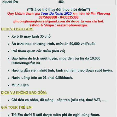
Người lớn
450
(**Giá có thể thay đổi theo thời điểm**)
Quý khách tham gia
Tour Du Xuân 2015
xin liên hệ Mr. Phương
0975699988 - 0435335388
phuonghoangtours@gmail.com để được tư vấn chi tiết.
Yahoo & Skype : easternphoenixgm.
DỊCH VỤ BAO GỒM:
Xe ô tô máy lạnh 35 chỗ
Ăn trưa theo chương trình, mức ăn 50,000 vnđ/xuất.
Phí tham quan các điểm (nếu có)
Bảo hiểm du lịch suốt tuyến, mức đền bù tối đa 10,000
000vnđ/người/ vụ.
Hướng dẫn viên nhiệt tình, kinh nghiệm theo đoàn suốt tuyến.
Nước uống trên xe 01 chai 0.5l/khách.
Mũ du lịch
DỊCH VỤ KHÔNG BAO GỒM:
Chi tiêu cá nhân, đồ uống , cáp treo (nếu có), thuế VAT, ….
GIÁ TOUR TRẺ EM:
Trẻ Em dưới 5 tuổi được miễn phí ăn nghỉ cùng Đoàn.