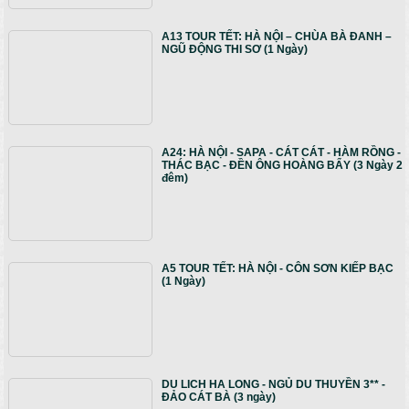
A13 TOUR TẾT: HÀ NỘI – CHÙA BÀ ĐANH –
NGŨ ĐỘNG THI SƠ (1 Ngày)
A24: HÀ NỘI - SAPA - CÁT CÁT - HÀM RỒNG -
THÁC BẠC - ĐỀN ÔNG HOÀNG BẨY (3 Ngày 2
đêm)
A5 TOUR TẾT: HÀ NỘI - CÔN SƠN KIẾP BẠC
(1 Ngày)
DU LICH HA LONG - NGỦ DU THUYỀN 3** -
ĐẢO CÁT BÀ (3 ngày)