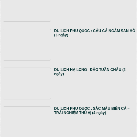
DU LICH PHU QUOC : CÂU CÁ NGẮM SAN HÔ
(3 ngày)
DU LICH HẠ LONG - ĐẢO TUẦN CHÂU (2
ngày)
DU LICH PHU QUOC : SẮC MÀU BIỂN CẢ –
TRẢI NGHIỆM THÚ VỊ (4 ngày)