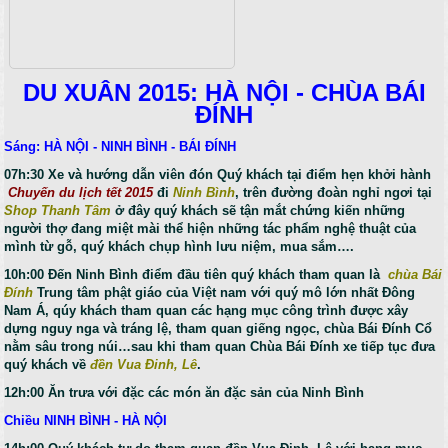
DU XUÂN 2015: HÀ NỘI - CHÙA BÁI
ĐÍNH
Sáng: HÀ NỘI - NINH BÌNH - BÁI ĐÍNH
07h:30
Xe và hướng dẫn viên đón Quý khách tại điểm hẹn khởi hành
Chuyến du lịch tết 2015
đi
Ninh Bình
, trên đường đoàn nghỉ ngơi tại
Shop Thanh Tâm
ở đây quý khách sẽ tận mắt chứng kiến những
người thợ đang miệt mài thể hiện những tác phẩm nghệ thuật của
mình từ gỗ, quý khách chụp hình lưu niệm, mua sắm….
10h:00 Đến Ninh Bình điểm đầu tiên quý khách tham quan là
chùa Bái
Đính
Trung tâm phật giáo của Việt nam với quý mô lớn nhất Đông
Nam Á, qúy khách tham quan các hạng mục công trình được xây
dựng nguy nga và tráng lệ, tham quan giếng ngọc, chùa Bái Đính Cổ
nằm sâu trong núi…sau khi tham quan Chùa Bái Đính xe tiếp tục đưa
quý khách về
đền Vua Đinh, Lê
.
12h:00 Ăn trưa với đặc các món ăn đặc sản của Ninh Bình
Chiều NINH BÌNH - HÀ NỘI