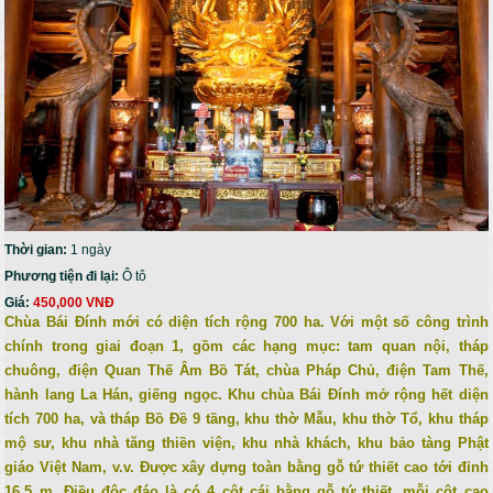
Thời gian:
1 ngày
Phương tiện đi lại:
Ô tô
Giá:
450,000 VNĐ
Chùa Bái Đính mới có diện tích rộng 700 ha. Với một số công trình
chính trong giai đoạn 1, gồm các hạng mục: tam quan nội, tháp
chuông, điện Quan Thế Âm Bồ Tát, chùa Pháp Chủ, điện Tam Thế,
hành lang La Hán, giếng ngọc. Khu chùa Bái Đính mở rộng hết diện
tích 700 ha, và tháp Bồ Đề 9 tầng, khu thờ Mẫu, khu thờ Tổ, khu tháp
mộ sư, khu nhà tăng thiền viện, khu nhà khách, khu bảo tàng Phật
giáo Việt Nam, v.v. Được xây dựng toàn bằng gỗ tứ thiết cao tới đỉnh
16,5 m. Điều độc đáo là có 4 cột cái bằng gỗ tứ thiết, mỗi cột cao