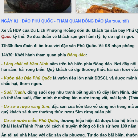
NGÀY 01 : ĐẢO PHÚ QUỐC - THAM QUAN ĐÔNG ĐẢO (Ăn trưa, tối)
Xe và HDV của Du Lịch Phượng Hoàng đón du khách tại sân bay Phú Q
Quoc
kỳ thú. Xe đưa đoàn về khách sạn gửi hành lý, tự do nghỉ ngơi.
11h30: đưa đoàn đi ăn trưa với đặc sản Phú Quốc. Về KS nhận phòng
14h30: Khởi hành tham quan phía
Đông đảo
:
- Làng chài cổ Hàm Ninh
nằm trên bờ biển phía Ðông đảo. Nơi đây nổi tiến
hải sâm, hái rong biển. Quý khách có dịp thưởng thức hải sản tươi vừ
- Vườn tiêu Đảo Phú Quốc
là vườn tiêu lớn nhất ĐBSCL và được mệnh 
chắc hạt, thơm ngon.
- Suối Tranh
, dòng suối đẹp như tranh bắt nguồn từ dãy Hàm Ninh, đến 
có thể tắm suối, đắm mình ở những làn nước trong vắt, mát lạnh. (Th
- Cơ sở ủ rượu vang Sim
, đặc sản của hòn Đảo vô cùng nổi tiếng mà a
quý khách sẽ được thưởng thức rượu Sim rừng miễn phí
- Cơ sở nước mắm Phú Quốc
, thương hiệu hiện đã được bảo hộ trên t
Khải Hoàn/Thịnh Phát với cách ủ truyền thống có lịch sử hơn 100 năm pha
Ăn tối tại nhà hàng với đặc sản địa phương.
Tự do dạo bãi biển, thưởn