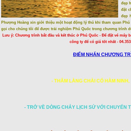
đẹp h
đặt 
đẹp 
Phượng Hoàng xin giới thiệu một hoạt động lý thú khi tham quan Phú
gọi cho chúng tôi để được trải nghiệm Phú Quốc trong chương trình du
Lưu ý: Chương trình bắt đầu và kết thúc ở Phú Quốc - Để đặt vé máy b
công ty để có giá tốt nhất - 04.35
ĐIỂM NHẤN CHƯƠNG TR
- THĂM LÀNG CHÀI CỔ HÀM NINH,
- TRỞ VỀ DÒNG CHẢY LỊCH SỬ VỚI CHUYẾN