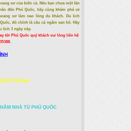
oang sơ của biển cả. Nếu bạn chưa một lần
chân đến Phú Quốc, hãy cùng khám phá vẻ
hoang sơ làm nao lòng du khách. Du lịch
 Quốc, đó chính là câu cá ngắm san hô. Hãy
 lịch 3 ngày này.
ay tới Phú Quốc quý khách vui lòng liên hệ
335388.
ÌNH
 SUỐI TRANH
 THĂM NHÀ TÙ PHÚ QUỐC