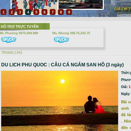
1
2
3
4
5
6
7
8
9
HỖ TRỢ TRỰC TUYẾN
Mr. Phương 0975.699.988
Ms. Nhung 098.75.242.75
TRANG CHỦ
Bạn đang ở đây
DU LICH PHU QUOC : CÂU CÁ NGẮM SAN HÔ (3 ngày)
Thời 
Phương
Giá:
1
Ngày 
Bãi c
sinh 
đã l
. Hò
đến 