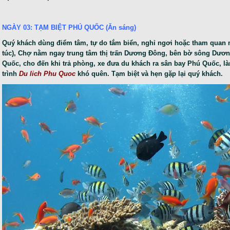
NGÀY 03: TẠM BIỆT PHÚ QUỐC (Ăn sáng)
Quý khách dùng điểm tâm, tự do tắm biển, nghỉ ngơi hoặc tham quan 
túc), Chợ nằm ngay trung tâm thị trấn Dương Đông, bên bờ sông Dươn
Quốc, cho đến khi trả phòng, xe đưa du khách ra sân bay Phú Quốc, là
trình
Du lich Phu Quoc
khó quên. Tạm biệt và hẹn gặp lại quý khách.