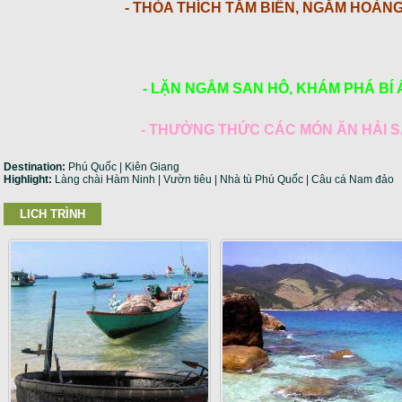
- THỎA THÍCH TẮM BIỂN, NGẮM HOÀN
- LẶN NGẮM SAN HÔ, KHÁM PHÁ BÍ
- THƯỞNG THỨC CÁC MÓN ĂN HẢI 
Destination:
Phú Quốc | Kiên Giang
Highlight:
Làng chài Hàm Ninh | Vườn tiêu | Nhà tù Phú Quốc | Câu cá Nam đảo
LICH TRÌNH