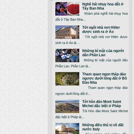
Nghề hái nhụy hoa đắt ở
Tây Ban Nha
Khám phá nghề hái nhụy hoa
đắt ở Tây Ban Nha...
Tới ngôi nhà nơi Hitler
được sinh ra ở Áo
Tới ngôi nhà nơi Hitler được
sinh ra ở Áo là ...
Những bí mật của người
dân Phần Lan
Những bí mật của người dân
Phần Lan, Phần Lan là...
Tham quan ngọn tháp đảo
ngược dưới lòng đất ở Bồ
Đào Nha
Tham quan ngọn tháp đảo
ngược dưới lòng đất ở...
Tới hòn đảo Mont Saint
Michel đặc biệt ở Pháp
Tới Hòn đảo Mont Saint Michel
đặc biệt ở Pháp là...
Những điều thú vị về đất
nước Italy