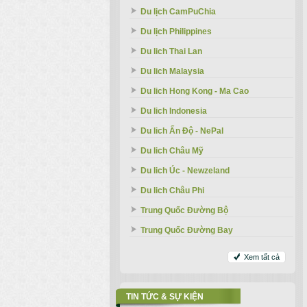
Du lịch CamPuChia
Du lịch Philippines
Du lich Thai Lan
Du lich Malaysia
Du lich Hong Kong - Ma Cao
Du lich Indonesia
Du lich Ấn Độ - NePal
Du lich Châu Mỹ
Du lich Úc - Newzeland
Du lich Châu Phi
Trung Quốc Đường Bộ
Trung Quốc Đường Bay
Xem tất cả
TIN TỨC & SỰ KIỆN