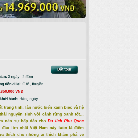
Đặt tour
gian:
3 ngày - 2 đêm
 tiện đi lại:
Ô tô , thuyền
,850,000 VNĐ
khởi hành:
Hàng ngày
át trắng tinh, làn nước biển xanh biếc và hệ
thái nguyên sinh với cánh rừng xanh tốt…
àm nên sự hấp dẫn cho
Du lich Phu Quoc
n đảo lớn nhất Việt Nam này luôn là điểm
ưa thích cho những ai thích khám phá vẻ