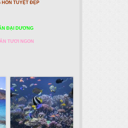
G HÔN TUYỆT ĐẸP
 ẨN ĐẠI DƯƠNG
SẢN TƯƠI NGON