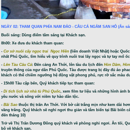
NGÀY 02: THAM QUAN PHÍA NAM ĐẢO - CÂU CÁ NGẮM SAN HÔ (Ăn sáng,
Buổi sáng: Dùng điểm tâm sáng tại Khách sạn.
8h00: Xe đưa du khách tham quan:
-
Cơ sở nuôi cấy ngọc trai Ngọc Hiền
(liên doanh Việt Nhật) hoặc Quốc
nhất Phú Quốc, tìm hiểu về quy trình nuôi trai lấy ngọc và tự tay mổ ốc
-
Lên Tàu Câu Cá
: Đến cảng An Thới, lên tàu du lịch đến
Hòn Dâm, Hòn
truyền thống của ngư dân Phú Quốc. Tàu được trang bị đầy đủ áo phao
khách có thể chiêm ngưỡng hệ động vật phong phú, rực rỡ sắc màu dư
- 15h00 Tàu cập bến, Quý khách tiếp tục tham quan:
-
Di tích lịch sử nhà tù Phú Quốc
, xem film tư liệu và những hình ảnh b
yêu nước và sống với niềm tự hào dân tộc.
-
Bãi Sao
thuộc thị trấn An Thới. Với bờ cát trắng mịn như kem dài hơn
vầng trăng. Quý khách sẽ nghỉ ngơi thu giản và tắm biển tại Bãi biển c
đến tháng 10)
Trở về Thị Trấn Dương Đông quý khách về phòng nghỉ ngơi. Ăn tối, Q
bộ về khách sạn.