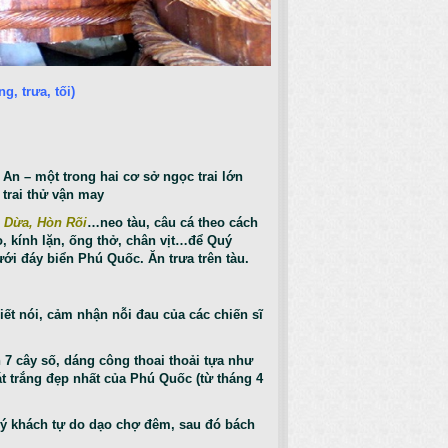
 trưa, tối)
 An – một trong hai cơ sở ngọc trai lớn
 trai thử vận may
 Dừa, Hòn Rõi
…neo tàu, câu cá theo cách
, kính lặn, ống thở, chân vịt…để Quý
ới đáy biển Phú Quốc. Ăn trưa trên tàu.
iết nói, cảm nhận nỗi đau của các chiến sĩ
 7 cây số, dáng công thoai thoải tựa như
át trắng đẹp nhất của Phú Quốc (từ tháng 4
uý khách tự do dạo chợ đêm, sau đó bách