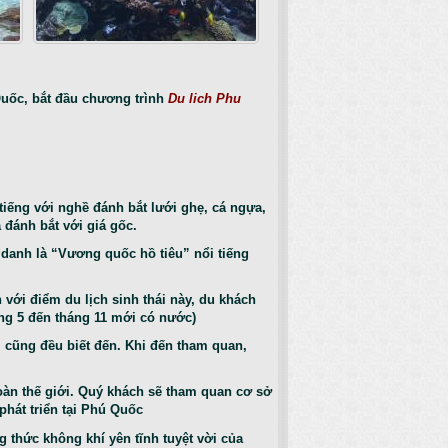
uốc, bắt đầu chương trình
Du lich Phu
g với nghề đánh bắt lưới ghẹ, cá ngựa,
a đánh bắt với giá gốc.
danh là “Vương quốc hồ tiêu” nổi tiếng
với điểm du lịch sinh thái này, du khách
áng 5 đến tháng 11 mới có nước)
i cũng đều biết đến. Khi đến tham quan,
oàn thế giới. Quý khách sẽ tham quan cơ sở
́t triển tại Phú Quốc
g thức không khí yên tĩnh tuyệt vời của