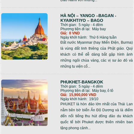
Đảo Nami với những...
HÀ NỘI – YANGO –BAGAN -
KYAIKHTIYO – BAGO
Thời gian:
5 ngày - 4 đêm
Phương tiện đi lại:
Máy bay
Giá:
0 VND
Ngày khởi hành:
Thứ 6 Hàng tuần
Đất nước Myanmar (hay Miến Điện, Burma)
là vùng đất linh thiêng của Phật giáo. Quý
khách có thể dễ dàng bắt gặp hình ảnh
những ngôi chùa vàng, các vị sư áo đỏ và
những tu viện cổ...
PHUKHET-BANGKOK
Thời gian:
5 ngày - 4 đêm
Phương tiện đi lại:
Máy bay, ô tô
Giá:
15,900,000 VND
Ngày khởi hành:
19/10
PHUKET là hòn đảo lớn nhất của Thái Lan
nằm bên bờ biển Ấn Độ Dương và là điểm
đến nổi tiếng thu hút đông đảo du khách
quốc tế bởi Phuket được thiên nhiên ban
tặng phong cảnh...