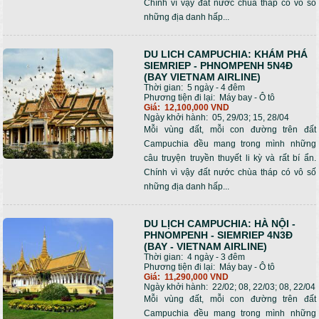
Chính vì vậy đất nước chùa tháp có vô số
những địa danh hấp...
DU LICH CAMPUCHIA: KHÁM PHÁ
SIEMRIEP - PHNOMPENH 5N4Đ
(BAY VIETNAM AIRLINE)
Thời gian:
5 ngày - 4 đêm
Phương tiện đi lại:
Máy bay - Ô tô
Giá:
12,100,000 VND
Ngày khởi hành:
05, 29/03; 15, 28/04
Mỗi vùng đất, mỗi con đường trên đất
Campuchia đều mang trong mình những
câu truyện truyền thuyết li kỳ và rất bí ẩn.
Chính vì vậy đất nước chùa tháp có vô số
những địa danh hấp...
DU LỊCH CAMPUCHIA: HÀ NỘI -
PHNOMPENH - SIEMRIEP 4N3Đ
(BAY - VIETNAM AIRLINE)
Thời gian:
4 ngày - 3 đêm
Phương tiện đi lại:
Máy bay - Ô tô
Giá:
11,290,000 VND
Ngày khởi hành:
22/02; 08, 22/03; 08, 22/04
Mỗi vùng đất, mỗi con đường trên đất
Campuchia đều mang trong mình những