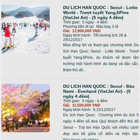
DU LICH HAN QUOC : Seoul - Lotte
World - Trượt tuyết YangJiPine
(VietJet Air) - (5 ngày 4 đêm)
Thời gian:
5 ngày - 4 đêm
Phương tiện đi lại:
Máy bay, ô tô
Giá:
12,900,000 VND
Ngày khởi hành:
Tết dương lịch 28 &
29/12/2017
Mùa đông tới và tham gia chương trình Du
lich Han Quoc: Seoul - Lotte World - Trượt
tuyết YangJiPine, du khách sẽ được tận
hưởng một hành trình đa dạng và đặc sắc:
thăm thủ đô...
DU LICH HAN QUOC : Seoul - Đảo
Nami - Everland (VietJet Air) - (5
ngày 4 đêm)
Thời gian:
5 ngày - 4 đêm
Giá:
11,500,000 VND
Ngày khởi hành:
8,15/12/2017
Du lich Han Quoc: Chương trình du lịch 5
ngày 4 đêm sẽ đưa Quý khách đến thủ đô
Seoul – Trái tim Hàn Quốc với nhiều cảnh
đẹp xen kẽ giữa cổ điển và hiện đại.