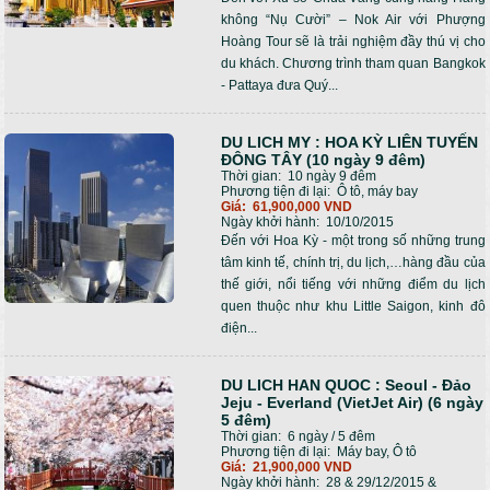
không “Nụ Cười” – Nok Air với Phượng
Hoàng Tour sẽ là trải nghiệm đầy thú vị cho
du khách. Chương trình tham quan Bangkok
- Pattaya đưa Quý...
DU LICH MY : HOA KỲ LIÊN TUYẾN
ĐÔNG TÂY (10 ngày 9 đêm)
Thời gian:
10 ngày 9 đêm
Phương tiện đi lại:
Ô tô, máy bay
Giá:
61,900,000 VND
Ngày khởi hành:
10/10/2015
Đến với Hoa Kỳ - một trong số những trung
tâm kinh tế, chính trị, du lịch,…hàng đầu của
thế giới, nổi tiếng với những điểm du lịch
quen thuộc như khu Little Saigon, kinh đô
điện...
DU LICH HAN QUOC : Seoul - Đảo
Jeju - Everland (VietJet Air) (6 ngày
5 đêm)
Thời gian:
6 ngày / 5 đêm
Phương tiện đi lại:
Máy bay, Ô tô
Giá:
21,900,000 VND
Ngày khởi hành:
28 & 29/12/2015 &