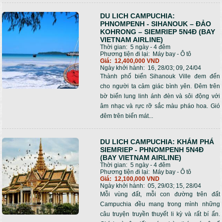
DU LICH CAMPUCHIA:
PHNOMPENH - SIHANOUK – ĐẢO
KOHRONG – SIEMRIEP 5N4Đ (BAY
VIETNAM AIRLINE)
Thời gian:
5 ngày - 4 đêm
Phương tiện đi lại:
Máy bay - Ô tô
Giá:
12,400,000 VND
Ngày khởi hành:
16, 28/03; 09, 24/04
Thành phố biển Sihanouk Ville đem đến
cho người ta cảm giác bình yên. Đêm trên
bờ biển lung linh ánh đèn và sôi động với
âm nhạc và rực rỡ sắc màu pháo hoa. Gió
đêm trên biển mát...
DU LICH CAMPUCHIA: KHÁM PHÁ
SIEMRIEP - PHNOMPENH 5N4Đ
(BAY VIETNAM AIRLINE)
Thời gian:
5 ngày - 4 đêm
Phương tiện đi lại:
Máy bay - Ô tô
Giá:
12,100,000 VND
Ngày khởi hành:
05, 29/03; 15, 28/04
Mỗi vùng đất, mỗi con đường trên đất
Campuchia đều mang trong mình những
câu truyện truyền thuyết li kỳ và rất bí ẩn.