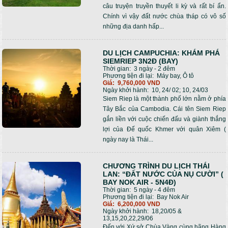
câu truyện truyền thuyết li kỳ và rất bí ẩn.
Chính vì vậy đất nước chùa tháp có vô số
những địa danh hấp...
DU LỊCH CAMPUCHIA: KHÁM PHÁ
SIEMRIEP 3N2Đ (BAY)
Thời gian:
3 ngày - 2 đêm
Phương tiện đi lại:
Máy bay, Ô tô
Giá:
9,760,000 VND
Ngày khởi hành:
10, 24/ 02; 10, 24/03
Siem Riep là một thành phố lớn nằm ở phía
Tây Bắc của Cambodia. Cái tên Siem Riep
gắn liền với cuộc chiến đấu và giành thắng
lợi của Đế quốc Khmer với quân Xiêm (
ngày nay là Thái...
CHƯƠNG TRÌNH DU LỊCH THÁI
LAN: “ĐẤT NƯỚC CỦA NỤ CƯỜI” (
BAY NOK AIR - 5N4Đ)
Thời gian:
5 ngày - 4 đêm
Phương tiện đi lại:
Bay Nok Air
Giá:
6,200,000 VND
Ngày khởi hành:
18,20/05 &
13,15,20,22,29/06
Đến với Xứ sở Chùa Vàng cùng hãng Hàng