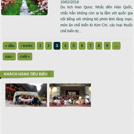
10/02/2016
Du lich Han Quoc: Nhắc đến Hàn Quốc,
chắc hẳn không còn ai lạ lẫm với quốc gia
nổi tiếng với những bộ phim tình lãng mạn,
món ăn chế biến từ Kim Chi, các loại thuốc
chế biến từ...
« đầu
‹ trước
1
2
3
4
5
6
7
8
9
…
sau ›
cuối »
KHÁCH HÀNG TIÊU BIỂU