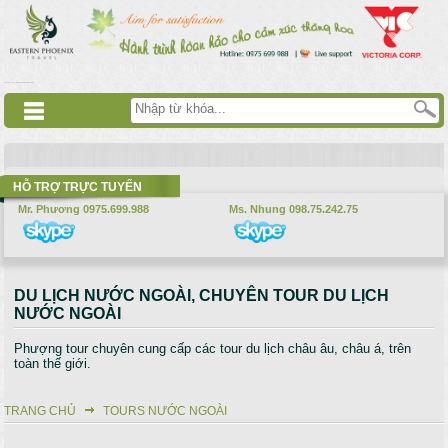
Nhảy đến nội dung
русские сериалы
Дорама
Смотреть аниме
HỖ TRỢ TRỰC TUYẾN
Mr. Phương 0975.699.988
Ms. Nhung 098.75.242.75
DU LỊCH NƯỚC NGOÀI, CHUYÊN TOUR DU LỊCH
NƯỚC NGOÀI
Phượng tour chuyên cung cấp các tour du lịch châu âu, châu á, trên
toàn thế giới.
TRANG CHỦ
TOURS NƯỚC NGOÀI
Bạn đang ở đây