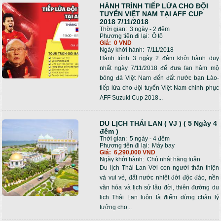
HÀNH TRÌNH TIẾP LỬA CHO ĐỘI
Trang
TUYỂN VIỆT NAM TẠI AFF CUP
2018 7/11/2018
Thời gian:
3 ngày - 2 đêm
Phương tiện đi lại:
Ô tô
Giá:
0 VND
Ngày khởi hành:
7/11/2018
Hành trình 3 ngày 2 đêm khởi hành duy
nhất ngày 7/11/2018 để đưa fan hâm mộ
bóng đá Việt Nam đến đất nước bạn Lào-
tiếp lửa cho đội tuyển Việt Nam chinh phục
AFF Suzuki Cup 2018...
DU LỊCH THÁI LAN ( VJ ) ( 5 Ngày 4
đêm )
Thời gian:
5 ngày - 4 đêm
Phương tiện đi lại:
Máy bay
Giá:
6,290,000 VND
Ngày khởi hành:
Chủ nhật hàng tuần
Du lịch Thái Lan Với con người thân thiện
và vui vẻ, đất nước nhiệt đới độc đáo, nền
văn hóa và lịch sử lâu đời, thiên đường du
lịch Thái Lan luôn là điểm dừng chân lý
tưởng cho...