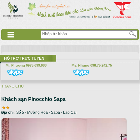
Nhảy đến nội dung
русские сериалы
Дорама
Смотреть аниме
HỖ TRỢ TRỰC TUYẾN
Mr. Phương 0975.699.988
Ms. Nhung 098.75.242.75
TRANG CHỦ
Bạn đang ở đây
Khách sạn Pinocchio Sapa
Địa chỉ:
Số 5 - Mường Hoa - Sapa - Lào Cai