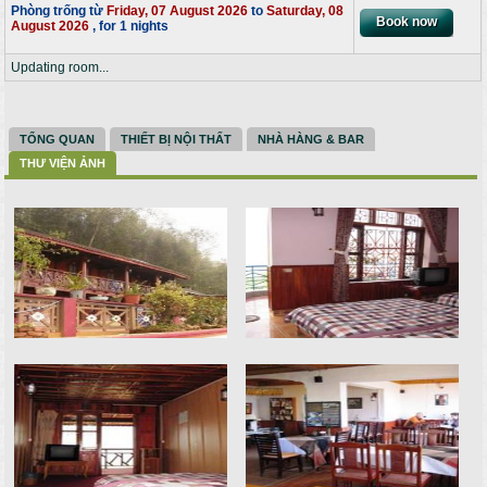
Phòng trống từ
Friday, 07 August 2026
to
Saturday, 08
August 2026
, for 1 nights
Updating room...
TỔNG QUAN
THIẾT BỊ NỘI THẤT
NHÀ HÀNG & BAR
THƯ VIỆN ẢNH