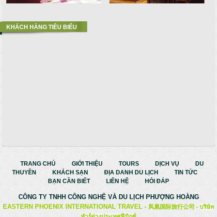
KHÁCH HÀNG TIÊU BIỂU
TRANG CHỦ
GIỚI THIỆU
TOURS
DỊCH VỤ
DU
THUYỀN
KHÁCH SẠN
ĐỊA DANH DU LỊCH
TIN TỨC
BẠN CẦN BIẾT
LIÊN HỆ
HỎI ĐÁP
CÔNG TY TNHH CÔNG NGHỆ VÀ
DU LỊCH PHƯỢNG HOÀNG
EASTERN PHOENIX INTERNATIONAL TRAVEL -
凤凰国际旅行公司 -
บริษัท
ทัวร์ต่างประเทศฟีนิกซ์