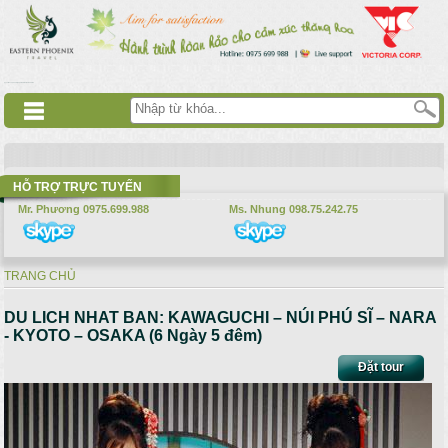
Nhảy đến nội dung
русские сериалы
Дорама
Смотреть аниме
HỖ TRỢ TRỰC TUYẾN
Mr. Phương 0975.699.988
Ms. Nhung 098.75.242.75
TRANG CHỦ
Bạn đang ở đây
DU LICH NHAT BAN: KAWAGUCHI – NÚI PHÚ SĨ – NARA
- KYOTO – OSAKA (6 Ngày 5 đêm)
Đặt tour