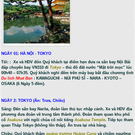
NGÀY 01: HÀ NỘI - TOKYO
Tối: : Xe và HDV đón Quý khách tại điểm hẹn đưa ra sân bay Nội Bài
đáp chuyến bay VN310 đi
Tokyo
– thủ đô đất nước “Mặt trời mọc” lúc
00h40 – 07h35. Quý khách nghỉ đêm trên máy bay bắt đầu chương tình
Du lich Nhat Ban
: KAWAGUCHI – NÚI PHÚ SĨ – NARA - KYOTO –
OSAKA (6 Ngày 5 đêm).
NGÀY 2: TOKYO (Ăn: Trưa, Chiều)
Sáng: Đến sân bay Narita, đoàn làm thủ tục nhập cảnh. Xe và HDV địa
phương đưa đoàn về trung tâm thành phố. Đoàn tham quan khu phố
cổ
Asakusa
với ngôi chùa cổ nổi tiếng
Asakusa Temple
. Tiếp tục tham
quan Tháp Tokyo (không lên tháp). Ăn trưa tại nhà hàng.
Chiều: Quý khách thăm
quảng trường Hoàng Cung
và chiêm ngưỡng