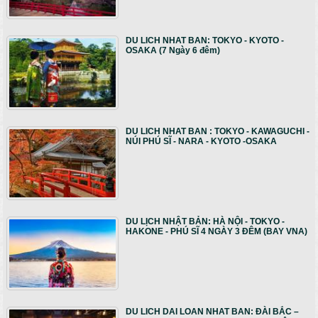
DU LICH NHAT BAN: TOKYO - KYOTO -
OSAKA (7 Ngày 6 đêm)
DU LICH NHAT BAN : TOKYO - KAWAGUCHI -
NÚI PHÚ SĨ - NARA - KYOTO -OSAKA
DU LỊCH NHẬT BẢN: HÀ NỘI - TOKYO -
HAKONE - PHÚ SĨ 4 NGÀY 3 ĐÊM (BAY VNA)
DU LICH DAI LOAN NHAT BAN: ĐÀI BẮC –