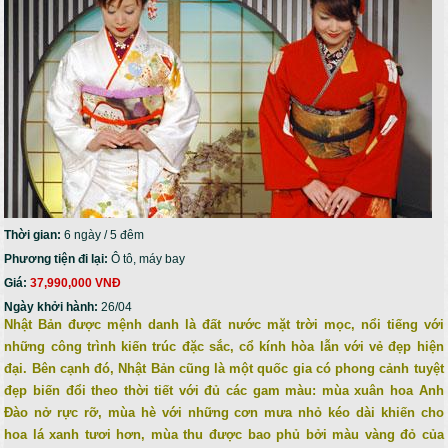
Thời gian:
6 ngày / 5 đêm
Phương tiện đi lại:
Ô tô, máy bay
Giá:
37,990,000 VNĐ
Ngày khởi hành:
26/04
Nhật Bản được mệnh danh là đất nước mặt trời mọc, nổi tiếng với
những công trình kiến trúc đặc sắc, cổ kính hòa lẫn với vẻ đẹp hiện
đại. Bên cạnh đó, Nhật Bản cũng là một quốc gia có phong cảnh tuyệt
đẹp biến đổi theo thời tiết với đủ các gam màu: mùa xuân hoa Anh
Đào nở rực rỡ, mùa hè với những cơn mưa nhỏ kéo dài khiến cho
hoa lá xanh tươi hơn, mùa thu được bao phủ bởi màu vàng đỏ của