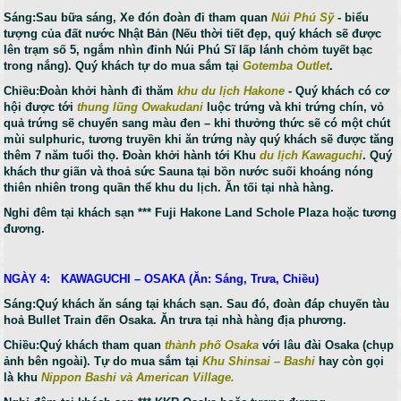
Sáng:Sau bữa sáng, Xe đón đoàn đi tham quan
Núi Phú Sỹ
- biểu
tượng của đất nước Nhật Bản (Nếu thời tiết đẹp, quý khách sẽ được
lên trạm số 5, ngắm nhìn đỉnh Núi Phú Sĩ lấp lánh chỏm tuyết bạc
trong nắng). Quý khách tự do mua sắm tại
Gotemba Outlet
.
Chiều:Đoàn khởi hành đi thăm
khu du lịch Hakone
- Quý khách có cơ
hội được tới
thung lũng Owakudani
luộc trứng và khi trứng chín, vỏ
quả trứng sẽ chuyển sang màu đen – khi thưởng thức sẽ có một chút
mùi sulphuric, tương truyền khi ăn trứng này quý khách sẽ được tăng
thêm 7 năm tuổi thọ. Đoàn khởi hành tới Khu
du lịch Kawaguchi
. Quý
khách thư giãn và thoả sức Sauna tại bồn nước suối khoáng nóng
thiên nhiên trong quần thể khu du lịch. Ăn tối tại nhà hàng.
Nghỉ đêm tại khách sạn *** Fuji Hakone Land Schole Plaza hoặc tương
đương.
NGÀY 4: KAWAGUCHI – OSAKA (Ăn: Sáng, Trưa, Chiều)
Sáng:Quý khách ăn sáng tại khách sạn. Sau đó, đoàn đáp chuyến tàu
hoả Bullet Train đến Osaka. Ăn trưa tại nhà hàng địa phương.
Chiều:Quý khách tham quan
thành phố Osaka
với lâu đài Osaka (chụp
ảnh bên ngoài). Tự do mua sắm tại
Khu Shinsai – Bashi
hay còn gọi
là khu
Nippon Bashi và American Village.