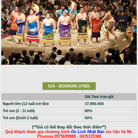
GIÁ - BOOKING (VND)
Giá Tour trọn gói
Người lớn (12 tuổi trở lên)
37.990.000
Trẻ em (2 - 11 tuổi)
80%
Trẻ em (Dưới 2 tuổi)
50%
(**Giá có thể thay đổi theo thời điểm**)
Quý khách tham gia chương trình
Du Lich Nhật Bản
xin liên hệ Mr.
Phương 0975699988 - 0435335388