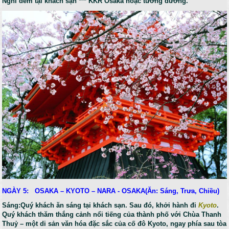
Nghỉ đêm tại khách sạn *** KKR Osaka hoặc tương đương.
NGÀY 5: OSAKA – KYOTO – NARA - OSAKA(Ăn: Sáng, Trưa, Chiều)
Sáng:Quý khách ăn sáng tại khách sạn. Sau đó, khởi hành đi
Kyoto
.
Quý khách thăm thắng cảnh nổi tiếng của thành phố với Chùa Thanh
Thuỷ – một di sản văn hóa đặc sắc của cố đô Kyoto, ngay phía sau tòa