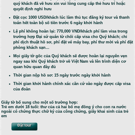
quý khách đã về hưu xin vui lòng cung cấp thẻ hưu trí hoặc
quyết định nghỉ hưu
Đặt cọc 1000 USD/khách lúc làm thủ tục đăng ký tour và thanh
toán hết toàn bộ số tiền trước 6 ngày khởi hành
Lệ phí không hoàn lại: 770,000 VND/khách phí làm visa trong
trường hợp Đại sứ quán từ chối cấp visa cho Quý khách; chi
phí dịch thuật hồ sơ, phí đặt vé máy bay, phí thư mời và phí đặt
phòng khách sạn…
Mọi giấy tờ gốc của Quý khách sẽ được hoàn lại nguyên vẹn
ngay sau khi Quý khách trở về Việt Nam và lên trình diện cơ
quan hữu quan đày đủ
Thời gian nộp hồ sơ: 15 ngày trước ngày khởi hành
Thời gian khởi hành chính xác căn cứ vào ngày được cấp visa
của đoàn
Giấy tờ bổ sung cho một số trường hợp:
Trẻ em dưới 18 tuổi: thư của cả hai bố mẹ đồng ý cho con ra nước
ngoài có chứng thực chữ ký của công chứng, giấy khai sinh của trẻ
em
Đặt tour