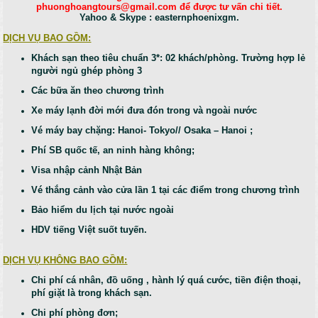
phuonghoangtours@gmail.com để được tư vấn chi tiết.
Yahoo & Skype : easternphoenixgm.
DỊCH VỤ BAO GỒM:
Khách sạn theo tiêu chuẩn 3*: 02 khách/phòng. Trường hợp lẻ
người ngủ ghép phòng 3
Các bữa ăn theo chương trình
Xe máy lạnh đời mới đưa đón trong và ngoài nước
Vé máy bay chặng: Hanoi- Tokyo// Osaka – Hanoi ;
Phí SB quốc tế, an ninh hàng không;
Visa nhập cảnh Nhật Bản
Vé thắng cảnh vào cửa lần 1 tại các điểm trong chương trình
Bảo hiểm du lịch tại nước ngoài
HDV tiếng Việt suốt tuyến.
DỊCH VỤ KHÔNG BAO GỒM:
Chi phí cá nhân, đồ uống , hành lý quá cước, tiền điện thoại,
phí giặt là trong khách sạn.
Chi phí phòng đơn;