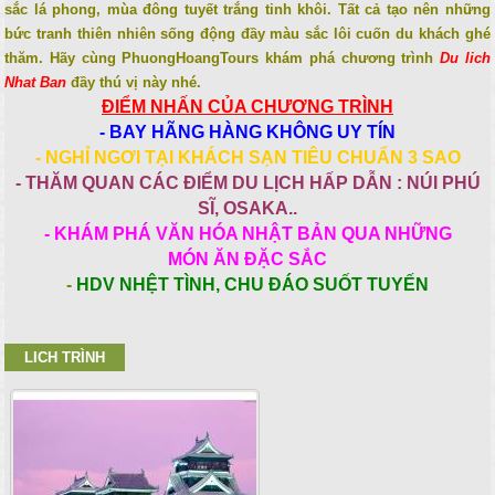
sắc lá phong, mùa đông tuyết trắng tinh khôi. Tất cả tạo nên những
bức tranh thiên nhiên sống động đầy màu sắc lôi cuốn du khách ghé
thăm. Hãy cùng PhuongHoangTours khám phá chương trình
Du lich
Nhat Ban
đầy thú vị này nhé.
ĐIỂM NHẤN CỦA CHƯƠNG TRÌNH
- BAY HÃNG HÀNG KHÔNG UY TÍN
- NGHỈ NGƠI TẠI KHÁCH SẠN TIÊU CHUẨN 3 SAO
- THĂM QUAN CÁC ĐIỂM DU LỊCH HẤP DẪN : NÚI PHÚ
SĨ, OSAKA..
- KHÁM PHÁ VĂN HÓA NHẬT BẢN QUA NHỮNG
MÓN ĂN ĐẶC SẮC
-
HDV NHỆT TÌNH, CHU ĐÁO SUỐT TUYẾN
LICH TRÌNH