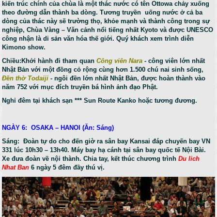
kiến trúc chính của chùa là một thác nước có tên Ottowa chảy xuống
theo đường dẫn thành ba dòng. Tương truyền uống nước ở cả ba
dòng của thác này sẽ trường thọ, khỏe mạnh và thành công trong sự
nghiệp, Chùa Vàng – Văn cảnh nổi tiếng nhất Kyoto và được UNESCO
công nhận là di sản văn hóa thế giới. Quý khách xem trình diễn
Kimono show.
Chiều:Khởi hành đi tham quan
Công viên Nara
- công viên lớn nhất
Nhật Bản với một đồng cỏ rộng cùng hơn 1.500 chú nai sinh sống,
Đền thờ Todaiji
- ngôi đền lớn nhất Nhật Bản, được hoàn thành vào
năm 752 với mục đích truyền bá hình ảnh đạo Phật.
Nghỉ đêm tại khách sạn *** Sun Route Kanko hoặc tương đương.
NGÀY 6: OSAKA – HANOI (Ăn: Sáng)
Sáng: Đoàn tự do cho đến giờ ra sân bay Kansai đáp chuyến bay VN
331 lúc 10h30 – 13h40. Máy bay hạ cánh tại sân bay quốc tế Nội Bài.
Xe đưa đoàn về nội thành. Chia tay, kết thúc chương trình
Du lich
Nhat Ban
6 ngày 5 đêm đầy thú vị.