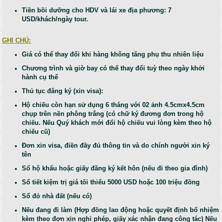
Tiền bồi dưỡng cho HDV và lái xe địa phương: 7
USD/khách/ngày tour.
GHI CHÚ:
Giá có thể thay đổi khi hàng không tăng phụ thu nhiên liệu
Chương trình và giờ bay có thể thay đổi tuỳ theo ngày khởi
hành cụ thể
Thủ tục đăng ký (xin visa):
Hộ chiếu còn hạn sử dụng 6 tháng với 02 ảnh 4.5cmx4.5cm
chụp trên nền phông trắng (có chữ ký đương đơn trong hộ
chiếu. Nếu Quý khách mới đổi hộ chiếu vui lòng kèm theo hộ
chiếu cũ)
Đơn xin visa, điền đầy đủ thông tin và do chính người xin ký
tên
Sổ hộ khẩu hoặc giấy đăng ký kết hôn (nếu đi theo gia đình)
Sổ tiết kiệm trị giá tối thiểu 5000 USD hoặc 100 triệu đồng
Sổ đỏ nhà đất (nếu có)
Nếu đang đi làm (Hợp đồng lao động hoặc quyết định bổ nhiệm
kèm theo đơn xin nghỉ phép, giấy xác nhận đang công tác) Nếu