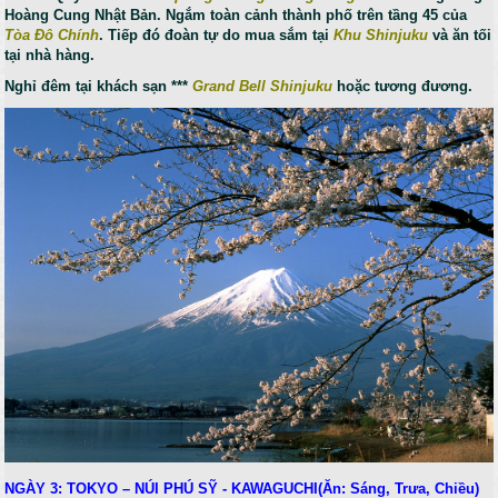
Hoàng Cung Nhật Bản. Ngắm toàn cảnh thành phố trên tầng 45 của
Tòa Đô Chính
. Tiếp đó đoàn tự do mua sắm tại
Khu Shinjuku
và ăn tối
tại nhà hàng.
Nghỉ đêm tại khách sạn ***
Grand Bell Shinjuku
hoặc tương đương.
NGÀY 3: TOKYO – NÚI PHÚ SỸ - KAWAGUCHI(Ăn: Sáng, Trưa, Chiều)