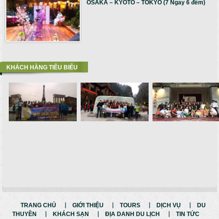
OSAKA – KYOTO – TOKYO (7 Ngay 6 đêm)
KHÁCH HÀNG TIÊU BIỂU
TRANG CHỦ
GIỚI THIỆU
TOURS
DỊCH VỤ
DU
THUYỀN
KHÁCH SẠN
ĐỊA DANH DU LỊCH
TIN TỨC