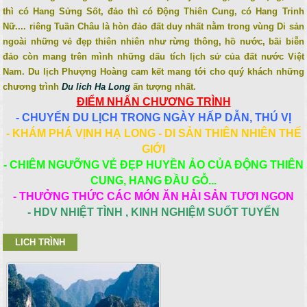
thì có Hang Sửng Sốt, đảo thì có Động Thiên Cung, có Hang Trinh
Nữ.... riêng Tuần Châu là hòn đảo đất duy nhất nằm trong vùng Di sản
ngoài những vẻ đẹp thiên nhiên như rừng thông, hồ nước, bãi biễn
đảo còn mang trên mình những dấu tích lịch sử của đất nước Việt
Nam. Du lịch Phượng Hoàng cam kết mang tới cho quý khách những
chương trình
Du lich Ha Long
ấn tượng nhất.
ĐIỂM NHẤN CHƯƠNG TRÌNH
- CHUYẾN DU LỊCH TRONG NGÀY HẤP DẪN, THÚ VỊ
- KHÁM PHÁ VỊNH HẠ LONG - DI SẢN THIÊN NHIÊN THẾ
GIỚI
- CHIÊM NGƯỠNG VẺ ĐẸP HUYỀN ẢO CỦA ĐỘNG THIÊN
CUNG, HANG ĐẦU GỖ...
- THƯỞNG THỨC CÁC MÓN ĂN HẢI SẢN TƯƠI NGON
- HDV NHIỆT TÌNH , KINH NGHIỆM SUỐT TUYẾN
LICH TRÌNH