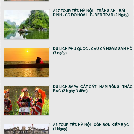
A17 TOUR TẾT: HÀ NỘI – TRÀNG AN - BÁI
ĐÍNH - CỐ ĐÔ HOA LƯ - ĐỀN TRẦN (2 Ngày)
DU LICH PHU QUOC : CÂU CÁ NGẮM SAN HÔ
(3 ngày)
DU LICH SAPA: CÁT CÁT - HÀM RỒNG - THÁC
BẠC (2 Ngày 3 đêm)
A5 TOUR TẾT: HÀ NỘI - CÔN SƠN KIẾP BẠC
(1 Ngày)