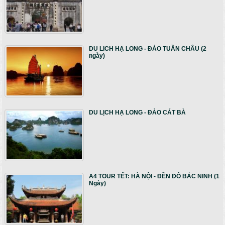
DU LICH HẠ LONG - ĐẢO TUẦN CHÂU (2
ngày)
DU LỊCH HẠ LONG - ĐẢO CÁT BÀ
A4 TOUR TẾT: HÀ NỘI - ĐỀN ĐÔ BẮC NINH (1
Ngày)