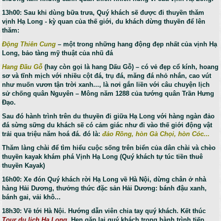
13h00: Sau khi dùng bữa trưa, Quý khách sẽ được đi thuyền thăm
vịnh Hạ Long - kỳ quan của thế giới, du khách dừng thuyền để lên
thăm:
Động Thiên Cung
– một trong những hang động đẹp nhất của vịnh Hạ
Long, bảo tàng mỹ thuật của nhũ đá
Hang Đầu Gỗ
(hay còn gọi là hang Dấu Gỗ) – có vẻ đẹp cổ kính, hoang
sơ và tĩnh mịch với nhiều cột đá, trụ đá, măng đá nhỏ nhắn, cao vút
như muốn vươn tận trời xanh..., là nơi gắn liền với câu chuyện lịch
sử chống quân Nguyên – Mông năm 1288 của tướng quân Trần Hưng
Đạo.
Sau đó hành trình trên du thuyền đi giữa Hạ Long với hàng ngàn đảo
đá sừng sững du khách sẽ có cảm giác như đi vào thế giới động vật
trải qua triệu năm hoá đá. đó là:
đảo Rồng, hòn Gà Chọi, hòn Cóc...
Thăm làng chài để tìm hiểu cuộc sống trên biển của dân chài và chèo
thuyền kayak khám phá Vịnh Hạ Long (Quý khách tự túc tiền thuê
thuyền Kayak)
16h00: Xe đón Quý khách rời Hạ Long về Hà Nội, dừng chân ở nhà
hàng Hải Dương, thưởng thức đặc sản Hải Dương: bánh đậu xanh,
bánh gai, vải khô...
18h30: Về tới Hà Nội. Hướng dẫn viên chia tay quý khách. Kết thúc
Tour du lich Hạ Long
. Hẹn gặp lại quý khách trong hành trình tiếp