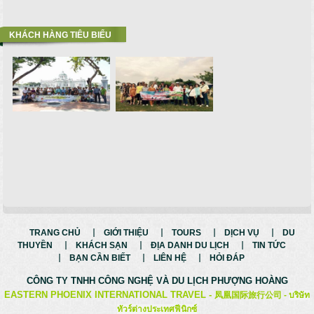
KHÁCH HÀNG TIÊU BIỂU
TRANG CHỦ
GIỚI THIỆU
TOURS
DỊCH VỤ
DU
THUYỀN
KHÁCH SẠN
ĐỊA DANH DU LỊCH
TIN TỨC
BẠN CẦN BIẾT
LIÊN HỆ
HỎI ĐÁP
CÔNG TY TNHH CÔNG NGHỆ VÀ
DU LỊCH PHƯỢNG HOÀNG
EASTERN PHOENIX INTERNATIONAL TRAVEL -
凤凰国际旅行公司 -
บริษัท
ทัวร์ต่างประเทศฟีนิกซ์