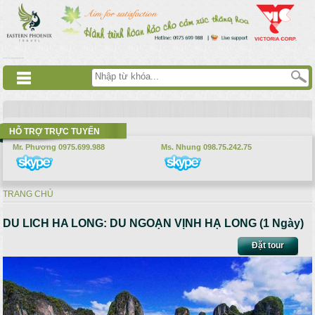
Nhảy đến nội dung
русские сериалы
Дорама
Смотреть аниме
HỖ TRỢ TRỰC TUYẾN
Mr. Phương 0975.699.988
Ms. Nhung 098.75.242.75
TRANG CHỦ
Bạn đang ở đây
DU LICH HA LONG: DU NGOẠN VỊNH HẠ LONG (1 Ngày)
Đặt tour