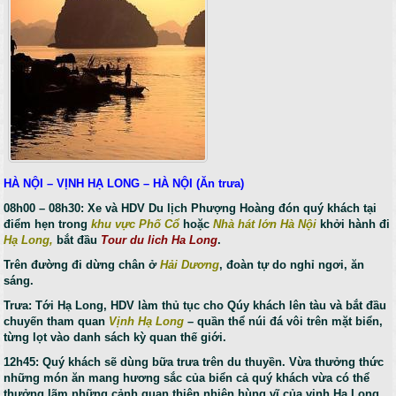
HÀ NỘI – VỊNH HẠ LONG – HÀ NỘI (Ăn trưa)
08h00 – 08h30: Xe và HDV Du lịch Phượng Hoàng đón quý khách tại
điểm hẹn trong
khu vực Phố Cổ
hoặc
Nhà hát lớn Hà Nội
khởi hành đi
Hạ Long,
bắt đầu
Tour du lich Ha Long
.
Trên đường đi dừng chân ở
Hải Dương
, đoàn tự do nghỉ ngơi, ăn
sáng.
Trưa: Tới Hạ Long, HDV làm thủ tục cho Qúy khách lên tàu và bắt đầu
chuyến tham quan
Vịnh Hạ Long
– quần thể núi đá vôi trên mặt biển,
từng lọt vào danh sách kỳ quan thế giới.
12h45: Quý khách sẽ dùng bữa trưa trên du thuyền. Vừa thưởng thức
những món ăn mang hương sắc của biển cả quý khách vừa có thể
thưởng lãm những cảnh quan thiên nhiên hùng vĩ của vịnh Hạ Long.