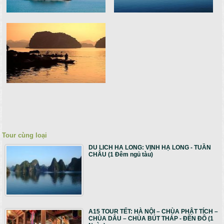
Tour cùng loại
DU LICH HA LONG: VỊNH HẠ LONG - TUẦN
CHÂU (1 Đêm ngủ tàu)
A15 TOUR TẾT: HÀ NỘI – CHÙA PHẬT TÍCH –
CHÙA DÂU – CHÙA BÚT THÁP - ĐỀN ĐÔ (1