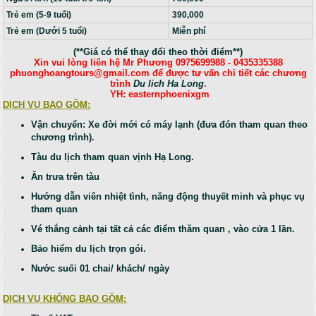
Trẻ em (5-9 tuổi)
390,000
Trẻ em (Dưới 5 tuổi)
Miễn phí
(**Giá có thể thay đổi theo thời điểm**)
Xin vui lòng liên hệ Mr Phương 0975699988 - 0435335388
phuonghoangtours@gmail.com để được tư vấn chi tiết các chương
trình
Du lich Ha Long
.
YH: easternphoenixgm
DỊCH VỤ BAO GỒM:
Vận chuyển: Xe đời mới có máy lạnh (đưa đón tham quan theo
chương trình).
Tàu du lịch tham quan vịnh Hạ Long.
Ăn trưa trên tàu
Hướng dẫn viên nhiệt tình, năng động thuyết minh và phục vụ
tham quan
Vé thắng cảnh tại tất cả các điểm thăm quan , vào cửa 1 lần.
Bảo hiểm du lịch trọn gói.
Nước suối 01 chai/ khách/ ngày
DỊCH VỤ KHÔNG BAO GỒM: