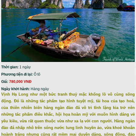
Thời gian:
1 ngày
Phương tiện đi lại:
Ô tô
Giá:
780,000 VNĐ
Ngày khởi hành:
Hàng ngày
Vịnh Hạ Long như một bức tranh thuỷ mặc khổng lồ vô cùng sống
động. Đó là những tác phẩm tạo hình tuyệt mỹ, tài hoa của tạo hoá,
của thiên nhiên biến hàng ngàn đảo đá vô tri tĩnh lặng kia trở nên
những tác phẩm điêu khắc, hội họa hoàn mỹ với muôn hình dáng vẻ
yêu kiều, vừa rất quen thuộc vừa như xa lạ với con người. Hàng ngàn
đảo đá nhấp nhô trên sóng nước lung linh huyền ảo, vừa khoẻ khoắn
hoành tráng nhưng cũng rất mềm mại duyên dáng, sống động, đảo