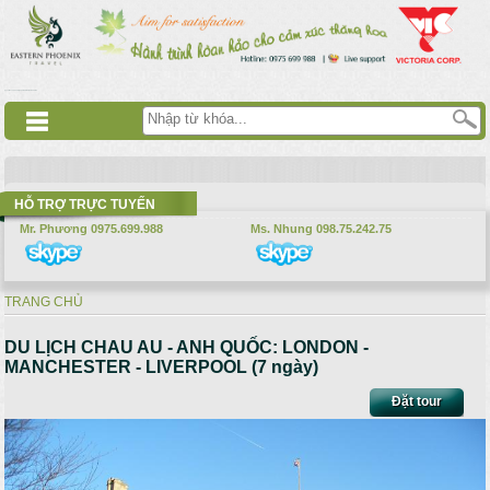
Nhảy đến nội dung
русские сериалы
Дорама
Смотреть аниме
HỖ TRỢ TRỰC TUYẾN
Mr. Phương 0975.699.988
Ms. Nhung 098.75.242.75
TRANG CHỦ
Bạn đang ở đây
DU LỊCH CHAU AU - ANH QUỐC: LONDON -
MANCHESTER - LIVERPOOL (7 ngày)
Đặt tour