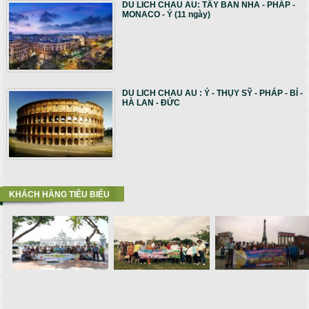
DU LICH CHAU AU: TÂY BAN NHA - PHÁP -
MONACO - Ý (11 ngày)
DU LICH CHAU AU : Ý - THỤY SỸ - PHÁP - BỈ -
HÀ LAN - ĐỨC
KHÁCH HÀNG TIÊU BIỂU