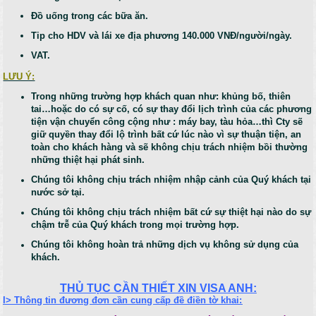
Đồ uống trong các bữa ăn.
Tip cho HDV và lái xe địa phương 140.000 VNĐ/người/ngày.
VAT.
LƯU Ý:
Trong những trường hợp khách quan như: khủng bố, thiên
tai…hoặc do có sự cố, có sự thay đổi lịch trình của các phương
tiện vận chuyển công cộng như : máy bay, tàu hỏa…thì Cty sẽ
giữ quyền thay đổi lộ trình bất cứ lúc nào vì sự thuận tiện, an
toàn cho khách hàng và sẽ không chịu trách nhiệm bồi thường
những thiệt hại phát sinh.
Chúng tôi không chịu trách nhiệm nhập cảnh của Quý khách tại
nước sở tại.
Chúng tôi không chịu trách nhiệm bất cứ sự thiệt hại nào do sự
chậm trễ của Quý khách trong mọi trường hợp.
Chúng tôi không hoàn trả những dịch vụ không sử dụng của
khách.
THỦ TỤC CẦN THIẾT XIN VISA ANH:
I> Thông tin đương đơn cần cung cấp đề điền tờ khai: