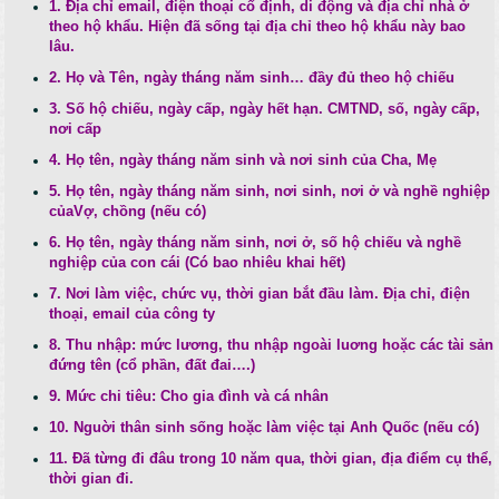
1. Địa chỉ email, điện thoại cố định, di động và địa chỉ nhà ở
theo hộ khẩu. Hiện đã sống tại địa chỉ theo hộ khẩu này bao
lâu.
2. Họ và Tên, ngày tháng năm sinh… đầy đủ theo hộ chiếu
3. Số hộ chiếu, ngày cấp, ngày hết hạn. CMTND, số, ngày cấp,
nơi cấp
4. Họ tên, ngày tháng năm sinh và nơi sinh của Cha, Mẹ
5. Họ tên, ngày tháng năm sinh, nơi sinh, nơi ở và nghề nghiệp
củaVợ, chồng (nếu có)
6. Họ tên, ngày tháng năm sinh, nơi ở, số hộ chiếu và nghề
nghiệp của con cái (Có bao nhiêu khai hết)
7. Nơi làm việc, chức vụ, thời gian bắt đầu làm. Địa chỉ, điện
thoại, email của công ty
8. Thu nhập: mức lương, thu nhập ngoài luơng hoặc các tài sản
đứng tên (cổ phần, đất đai….)
9. Mức chi tiêu: Cho gia đình và cá nhân
10. Nguời thân sinh sống hoặc làm việc tại Anh Quốc (nếu có)
11. Đã từng đi đâu trong 10 năm qua, thời gian, địa điểm cụ thể,
thời gian đi.