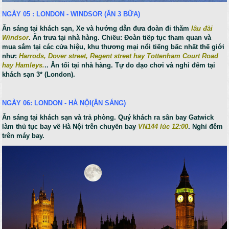
NGÀY 05 : LONDON - WINDSOR (ĂN 3 BỮA)
Ăn sáng tại khách sạn, Xe và hướng dẫn đưa đoàn đi thăm
lâu đài
Windsor
. Ăn trưa tại nhà hàng. Chiều: Đoàn tiếp tục tham quan và
mua sắm tại các cửa hiệu, khu thương mại nổi tiếng bấc nhất thế giới
như:
Harrods, Dover street, Regent street hay Tottenham Court Road
hay Hamleys.
.. Ăn tối tại nhà hàng. Tự do dạo chơi và nghỉ đêm tại
khách sạn 3* (London).
NGÀY 06: LONDON - HÀ NỘI(ĂN SÁNG)
Ăn sáng tại khách sạn và trả phòng. Quý khách ra sân bay Gatwick
làm thủ tục bay về Hà Nội trên chuyến bay
VN144 lúc 12:00
. Nghỉ đêm
trên máy bay.