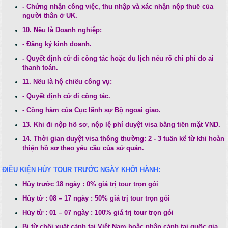
- Chứng nhận công việc, thu nhập và xác nhận nộp thuế của
người thân ở UK.
10. Nếu là Doanh nghiệp:
- Đăng ký kinh doanh.
- Quyết định cử đi công tác hoặc du lịch nêu rõ chi phí do ai
thanh toán.
11. Nếu là hộ chiếu công vụ:
- Quyết định cử đi công tác.
- Công hàm của Cục lãnh sự Bộ ngoai giao.
13. Khi đi nộp hồ sơ, nộp lệ phí duyệt visa bằng tiền mặt VND.
14. Thời gian duyệt visa thông thường: 2 - 3 tuần kể từ khi hoàn
thiện hồ sơ theo yêu cầu của sứ quán.
ĐIỀU KIỆN HỦY TOUR TRƯỚC NGÀY KHỞI HÀNH:
Hủy trước 18 ngày : 0% giá trị tour trọn gói
Hủy từ : 08 – 17 ngày : 50% giá trị tour trọn gói
Hủy từ : 01 – 07 ngày : 100% giá trị tour trọn gói
Bị từ chối xuất cảnh tại Việt Nam hoặc nhập cảnh tại quốc gia