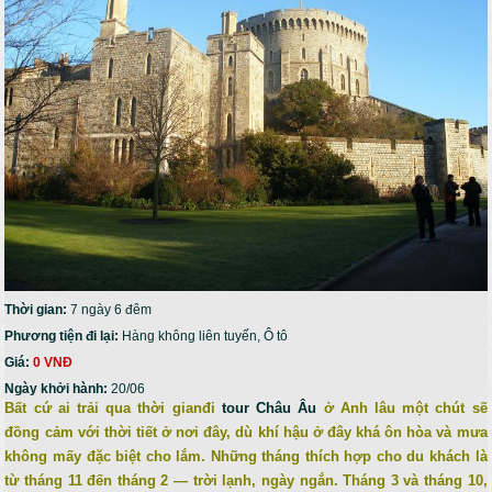
Thời gian:
7 ngày 6 đêm
Phương tiện đi lại:
Hàng không liên tuyến, Ô tô
Giá:
0 VNĐ
Ngày khởi hành:
20/06
Bất cứ ai trải qua thời gianđi
tour Châu Âu
ở Anh lâu một chút sẽ
đồng cảm với thời tiết ở nơi đây, dù khí hậu ở đây khá ôn hòa và mưa
không mấy đặc biệt cho lắm. Những tháng thích hợp cho du khách là
từ tháng 11 đến tháng 2 — trời lạnh, ngày ngắn. Tháng 3 và tháng 10,