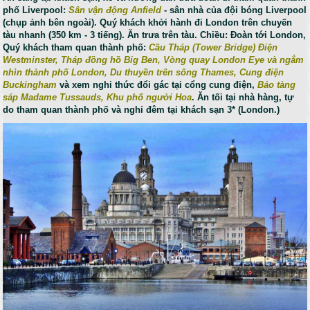
phố Liverpool:
Sân vận động Anfield
- sân nhà của đội bóng Liverpool
(chụp ảnh bên ngoài). Quý khách khởi hành đi London trên chuyến
tàu nhanh (350 km - 3 tiếng). Ăn trưa trên tàu. Chiều: Đoàn tới London,
Quý khách tham quan thành phố:
Cầu Tháp (Tower Bridge) Điện
Westminster, Tháp đồng hồ Big Ben, Vòng quay London Eye và ngắm
nhìn thành phố London, Du thuyền trên sông Thames, Cung điện
Buckingham
và xem nghi thức đổi gác tại cổng cung điện,
Bảo tàng
sáp Madame Tussauds, Khu phố người Hoa
. Ăn tối tại nhà hàng, tự
do tham quan thành phố và nghỉ đêm tại khách sạn 3* (London.)