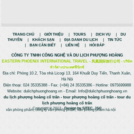
TRANG CHỦ
GIỚI THIỆU
TOURS
DỊCH VỤ
DU
THUYỀN
KHÁCH SẠN
ĐỊA DANH DU LỊCH
TIN TỨC
BẠN CẦN BIẾT
LIÊN HỆ
HỎI ĐÁP
CÔNG TY TNHH CÔNG NGHỆ VÀ
DU LỊCH PHƯỢNG HOÀNG
EASTERN PHOENIX INTERNATIONAL TRAVEL -
凤凰国际旅行公司 -
บริษัท
ทัวร์ต่างประเทศฟีนิกซ์
Địa chỉ: Phòng 10.2, Tòa nhà Licogi 13, 164 Khuất Duy Tiến, Thanh Xuân,
Hà Nội
Điện thoại: 024 35335388 - Fax: (+84) 24 35335386 - Hotline: 0975699988
Website:
dulichphuonghoang.vn
- Email:
Info@dulichphuonghoang.vn
du lịch phượng hoàng cổ trấn
-
tour phượng hoàng cổ trấn
-
tour du
lịch phượng hoàng cổ trấn
Copyright © 2012
-
Design by
SITEC. JSC
văn phòng phẩm
,
công ty văn phòng phẩm
,
văn phòng phẩm hà nội