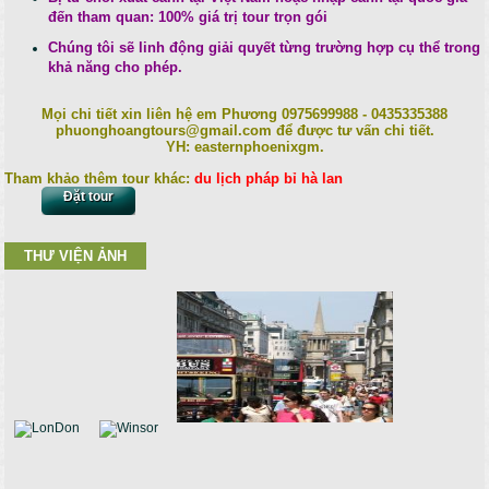
đến tham quan: 100% giá trị tour trọn gói
Chúng tôi sẽ linh động giải quyết từng trường hợp cụ thể trong
khả năng cho phép.
Mọi chi tiết xin liên hệ em Phương 0975699988 - 0435335388
phuonghoangtours@gmail.com để được tư vấn chi tiết.
YH: easternphoenixgm.
Tham khảo thêm tour khác:
du lịch pháp bỉ hà lan
Đặt tour
THƯ VIỆN ẢNH