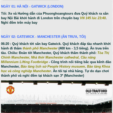
NGÀY 01: HÀ NỘI - GATWICK (LONDON)
Tối: Xe và Hướng dẫn của Phuonghoangtours đưa Quý khách ra sân
bay Nội Bài khởi hành đi London trên chuyến bay
VN 145 lúc 23:40
.
Nghỉ đêm trên máy bay
NGÀY 02: GATEWICK - MANCHESTER (ĂN TRƯA, TỐI)
06:20 : Quý khách tới sân bay Gatwick. Quý khách đáp tàu nhanh khởi
hành đi thăm
thành phố Manchester
(400 km - 3,5 tiếng). Ăn trưa trên
tàu. Chiều: Đoàn tới Manchester, Quý khách thăm thành phố:
Tòa Thị
Chính Manchester, Nhà thời Manchester cathedral, Cầu nâng
Millennium Lifting Footbridge
- Công trình nổi tiếng bắc qua kênh đào
Manchester,
Bảo tàng lịch sử People History musuem,
Bảo tàng Khoa
học và công nghiệp Manchester
. Ăn tối tại nhà hàng. Tự do dạo chơi
thành phố và nghỉ đêm tại khách sạn 3* (Manchester)