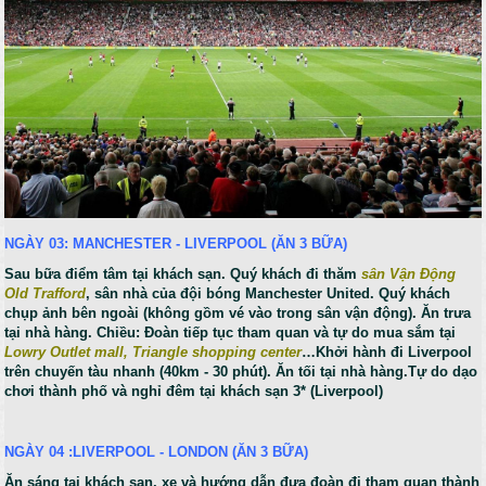
NGÀY 03: MANCHESTER - LIVERPOOL (ĂN 3 BỮA)
Sau bữa điểm tâm tại khách sạn. Quý khách đi thăm
sân Vận Động
Old Trafford
, sân nhà của đội bóng Manchester United. Quý khách
chụp ảnh bên ngoài (không gồm vé vào trong sân vận động). Ăn trưa
tại nhà hàng. Chiều: Đoàn tiếp tục tham quan và tự do mua sắm tại
Lowry Outlet mall, Triangle shopping center
…Khởi hành đi Liverpool
trên chuyến tàu nhanh (40km - 30 phút). Ăn tối tại nhà hàng.Tự do dạo
chơi thành phố và nghỉ đêm tại khách sạn 3* (Liverpool)
NGÀY 04 :LIVERPOOL - LONDON (ĂN 3 BỮA)
Ăn sáng tại khách sạn, xe và hướng dẫn đưa đoàn đi tham quan thành