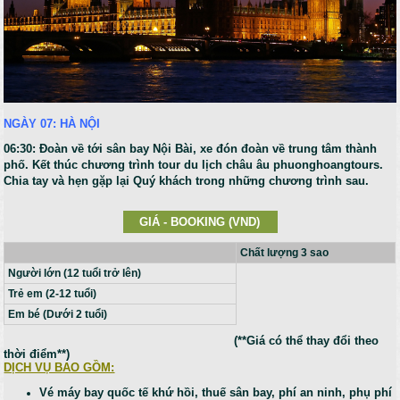
NGÀY 07: HÀ NỘI
06:30: Đoàn về tới sân bay Nội Bài, xe đón đoàn về trung tâm thành
phố. Kết thúc chương trình
tour du lịch châu âu phuonghoangtours
.
Chia tay và hẹn gặp lại Quý khách trong những chương trình sau.
GIÁ - BOOKING (VND)
Chất lượng 3 sao
Người lớn (12 tuổi trở lên)
Trẻ em (2-12 tuổi)
Em bé (Dưới 2 tuổi)
(**Giá có thể thay đổi theo
thời điểm**)
DỊCH VỤ BAO GỒM:
Vé máy bay quốc tế khứ hồi, thuế sân bay, phí an ninh, phụ phí