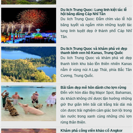
Du lich Trung Quoc: Lung linh kiệt tác lễ
hội băng đăng Cáp Nhĩ Tân
Du lich Trung Quoc: Đắm chìm vào lễ hội
băng tuyết và ngắm nhìn những tuyệt tác
lung linh tuyệt đẹp ở thành phố Cáp Nhĩ
Tân.
Du lich Trung Quoc và khám phá vẻ đẹp
thanh bình ven hồ Kanas, Trung Quốc
Du lich Trung Quoc và khám phá vẻ đẹp
thanh bình khu bảo tồn thiên nhiên Kanas
nằm ở vùng núi A Lạp Thái, phía Bắc Tân
Cương, Trung Quốc.
Bãi tắm đẹp mê hồn dành cho lợn rừng
Đến với hòn đảo Big Major Spot, Bahamas,
du khách không chỉ được tận hưởng những
giờ thư giãn trên bãi cát trắng trải dài mà
còn được trải nghiệm cảm giác bơi lội trong
làn nước trong xanh cùng những chú lợn
rừng thân thiện.
Khám phá công viên khảo cổ Angkor