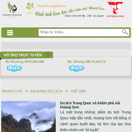
Nhảy đến nội dung
русские сериалы
Дорама
Смотреть аниме
HỖ TRỢ TRỰC TUYẾN
Mr. Phương 0975.699.988
Ms. Nhung 098.75.242.75
TRANG CHỦ
ĐỊA DANH DU LỊCH
THẾ GIỚI
Bạn đang ở đây
Du lich Trung Quoc và khám phá núi
Trang
Hoàng Sơn
Là một trong những điểm du lich Trung
Quoc hấp dẫn nhất, Hoàng Sơn nổi tiếng vì
cảnh quan tuyệt đẹp, kỳ tích của tạo hóa
thiên nhiên với “tứ tuyệt”.