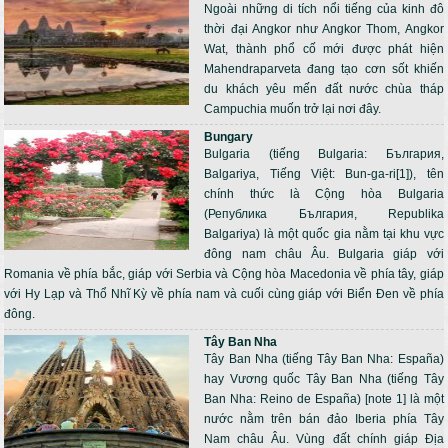
Ngoài những di tích nổi tiếng của kinh đô
thời đại Angkor như Angkor Thom, Angkor
Wat, thành phổ cố mới được phát hiện
Mahendraparveta đang tạo cơn sốt khiến
du khách yêu mến đất nước chùa tháp
Campuchia muốn trở lại nơi đây.
Bungary
Bulgaria (tiếng Bulgaria: България,
Balgariya, Tiếng Việt: Bun-ga-ri[1]), tên
chính thức là Cộng hòa Bulgaria
(Република България, Republika
Balgariya) là một quốc gia nằm tại khu vực
đông nam châu Âu. Bulgaria giáp với
Romania về phía bắc, giáp với Serbia và Cộng hòa Macedonia về phía tây, giáp
với Hy Lạp và Thổ Nhĩ Kỳ về phía nam và cuối cùng giáp với Biển Đen về phía
đông.
Tây Ban Nha
Tây Ban Nha (tiếng Tây Ban Nha: España)
hay Vương quốc Tây Ban Nha (tiếng Tây
Ban Nha: Reino de España) [note 1] là một
nước nằm trên bán đảo Iberia phía Tây
Nam châu Âu. Vùng đất chính giáp Địa