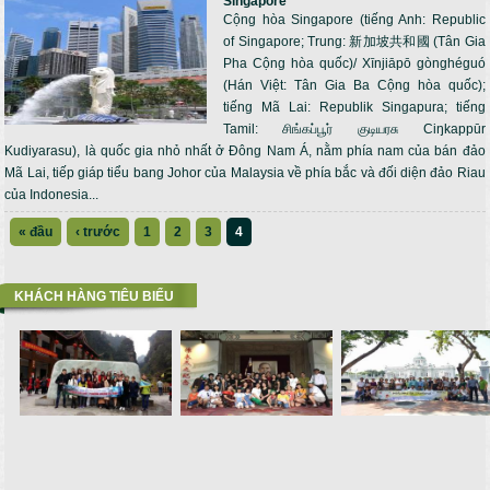
Singapore
Cộng hòa Singapore (tiếng Anh: Republic
of Singapore; Trung: 新加坡共和國 (Tân Gia
Pha Cộng hòa quốc)/ Xīnjiāpō gònghéguó
(Hán Việt: Tân Gia Ba Cộng hòa quốc);
tiếng Mã Lai: Republik Singapura; tiếng
Tamil: சிங்கப்பூர் குடியரசு Ciŋkappūr
Kudiyarasu), là quốc gia nhỏ nhất ở Đông Nam Á, nằm phía nam của bán đảo
Mã Lai, tiếp giáp tiểu bang Johor của Malaysia về phía bắc và đối diện đảo Riau
của Indonesia...
« đầu
‹ trước
1
2
3
4
KHÁCH HÀNG TIÊU BIỂU