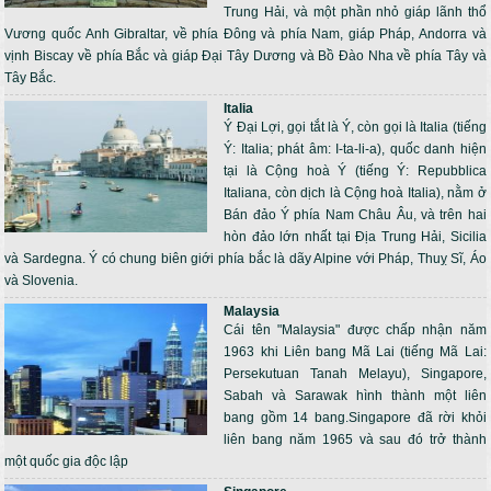
Trung Hải, và một phần nhỏ giáp lãnh thổ
Vương quốc Anh Gibraltar, về phía Đông và phía Nam, giáp Pháp, Andorra và
vịnh Biscay về phía Bắc và giáp Đại Tây Dương và Bồ Đào Nha về phía Tây và
Tây Bắc.
Italia
Ý Đại Lợi, gọi tắt là Ý, còn gọi là Italia (tiếng
Ý: Italia; phát âm: I-ta-li-a), quốc danh hiện
tại là Cộng hoà Ý (tiếng Ý: Repubblica
Italiana, còn dịch là Cộng hoà Italia), nằm ở
Bán đảo Ý phía Nam Châu Âu, và trên hai
hòn đảo lớn nhất tại Địa Trung Hải, Sicilia
và Sardegna. Ý có chung biên giới phía bắc là dãy Alpine với Pháp, Thuỵ Sĩ, Áo
và Slovenia.
Malaysia
Cái tên "Malaysia" được chấp nhận năm
1963 khi Liên bang Mã Lai (tiếng Mã Lai:
Persekutuan Tanah Melayu), Singapore,
Sabah và Sarawak hình thành một liên
bang gồm 14 bang.Singapore đã rời khỏi
liên bang năm 1965 và sau đó trở thành
một quốc gia độc lập