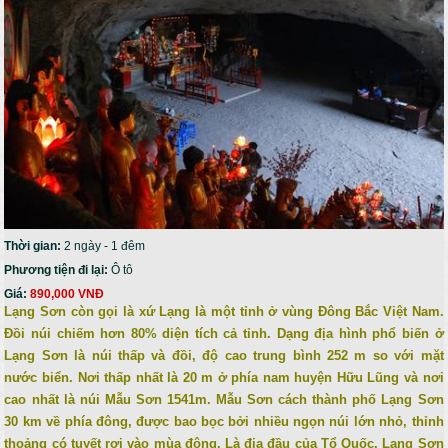
Thời gian:
2 ngày - 1 đêm
Phương tiện đi lại:
Ô tô
Giá:
890,000 VNĐ
Lạng Sơn còn gọi là xứ Lạng là một tỉnh ở vùng Đông Bắc Việt Nam.
Đồi núi chiếm hơn 80% diện tích cả tỉnh. Dạng địa hình phổ biến ở
Lạng Sơn là núi thấp và đồi, độ cao trung bình 252 m so với mặt
nước biển. Nơi thấp nhất là 20 m ở phía nam huyện Hữu Lũng và nơi
cao nhất là núi Mẫu Sơn 1541m. Mẫu Sơn cách thành phố Lạng Sơn
30 km về phía đông, được bao bọc bởi nhiều ngọn núi lớn nhỏ, thỉnh
thoảng có tuyết rơi vào mùa đông. Là địa đầu của Tổ Quốc, Lạng Sơn