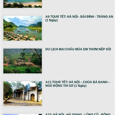
A9 TOUR TẾT: HÀ NỘI - BÁI ĐÍNH - TRÀNG AN
(1 Ngày)
DU LỊCH MAI CHÂU MÙA EM THƠM NẾP XÔI
A13 TOUR TẾT: HÀ NỘI – CHÙA BÀ ĐANH –
NGŨ ĐỘNG THI SƠ (1 Ngày)
A22: HÀ NỘI - HÀ GIANG - LŨNG CŨ - ĐỒNG