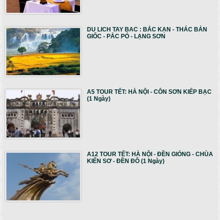
DU LICH TAY BAC : BẮC KẠN - THÁC BẢN
GIỐC - PẮC PÓ - LẠNG SƠN
A5 TOUR TẾT: HÀ NỘI - CÔN SƠN KIẾP BẠC
(1 Ngày)
A12 TOUR TẾT: HÀ NỘI - ĐỀN GIÓNG - CHÙA
KIẾN SƠ - ĐỀN ĐÔ (1 Ngày)