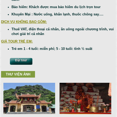
Bảo hiểm: Khách được mua bảo hiểm du lịch trọn tour
Khuyến Mại : Nước uống, khăn lạnh, thuốc chống say….
DỊCH VỤ KHÔNG BAO GỒM:
Thuế VAT, điện thoại cá nhân, ăn uồng ngoài chương trình, vui
chơi giải trí cá nhân
GIÁ TOUR TRẺ EM:
Trẻ em 1 - 4 tuổi: miễn phí; 5 - 10 tuổi: tính ½ suất
Đặt tour
THƯ VIỆN ẢNH