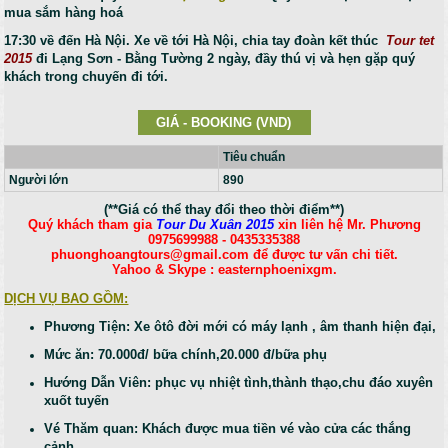
mua sắm hàng hoá
17:30 về đến Hà Nội.
Xe về tới Hà Nội, chia tay đoàn kết thúc
Tour tet
2015
đi Lạng Sơn - Bằng Tường 2 ngày, đầy thú vị và hẹn gặp quý
khách trong chuyến đi tới.
GIÁ - BOOKING (VND)
Tiêu chuẩn
Người lớn
890
(**Giá có thể thay đổi theo thời điểm**)
Quý khách tham gia
Tour Du Xuân 2015
xin liên hệ Mr. Phương
0975699988 - 0435335388
phuonghoangtours@gmail.com để được tư vấn chi tiết.
Yahoo & Skype : easternphoenixgm.
DỊCH VỤ BAO GỒM:
Phương Tiện: Xe ôtô đời mới có máy lạnh , âm thanh hiện đại,
Mức ăn: 70.000đ/ bữa chính,20.000 đ/bữa phụ
Hướng Dẫn Viên: phục vụ nhiệt tình,thành thạo,chu đáo xuyên
xuốt tuyến
Vé Thăm quan: Khách được mua tiền vé vào cửa các thắng
cảnh