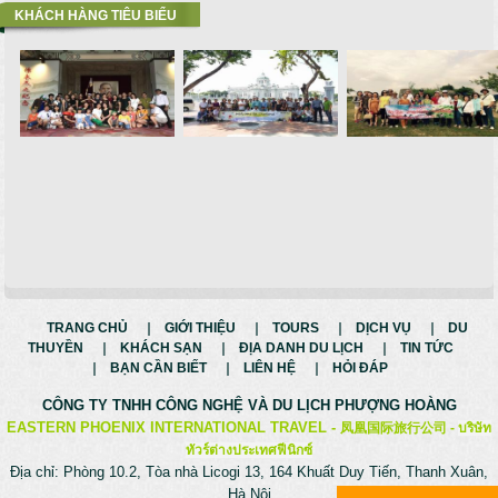
KHÁCH HÀNG TIÊU BIỂU
TRANG CHỦ
GIỚI THIỆU
TOURS
DỊCH VỤ
DU
THUYỀN
KHÁCH SẠN
ĐỊA DANH DU LỊCH
TIN TỨC
BẠN CẦN BIẾT
LIÊN HỆ
HỎI ĐÁP
CÔNG TY TNHH CÔNG NGHỆ VÀ
DU LỊCH PHƯỢNG HOÀNG
EASTERN PHOENIX INTERNATIONAL TRAVEL -
凤凰国际旅行公司 -
บริษัท
ทัวร์ต่างประเทศฟีนิกซ์
Địa chỉ: Phòng 10.2, Tòa nhà Licogi 13, 164 Khuất Duy Tiến, Thanh Xuân,
Hà Nội