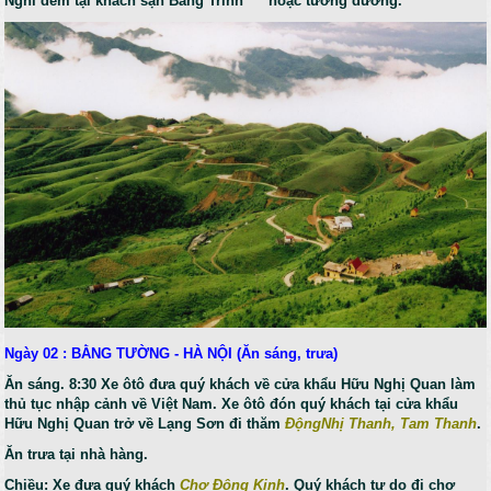
Nghỉ đêm tại khách sạn Bằng Trình *** hoặc tương đương.
Ngày 02 : BẰNG TƯỜNG - HÀ NỘI (Ăn sáng, trưa)
Ăn sáng. 8:30 Xe ôtô đưa quý khách về cửa khẩu Hữu Nghị Quan làm
thủ tục nhập cảnh về Việt Nam. Xe ôtô đón quý khách tại cửa khẩu
Hữu Nghị Quan trở về Lạng Sơn đi thăm
ĐộngNhị Thanh, Tam Thanh
.
Ăn trưa tại nhà hàng.
Chiều: Xe đưa quý khách
Chợ Đông Kinh
. Quý khách tự do đi chợ