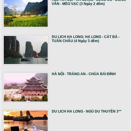
VĂN - MÈO VẠC (3 Ngày 2 đêm)
DU LICH HA LONG: HẠ LONG - CÁT BÀ -
TUẦN CHÂU (4 Ngày 3 đêm)
HÀ NỘI - TRÀNG AN - CHÙA BÁI ĐÍNH
DU LICH HA LONG - NGỦ DU THUYỀN 3**