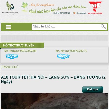
Nhảy đến nội dung
русские сериалы
Дорама
Смотреть аниме
HỖ TRỢ TRỰC TUYẾN
Mr. Phương 0975.699.988
Ms. Nhung 098.75.242.75
TRANG CHỦ
Bạn đang ở đây
A18 TOUR TẾT: HÀ NỘI – LẠNG SƠN – BẮNG TƯỜNG (2
Ngày)
Đặt tour