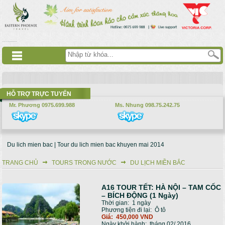
Nhảy đến nội dung
русские сериалы
Дорама
Смотреть аниме
HỖ TRỢ TRỰC TUYẾN
Mr. Phương 0975.699.988
Ms. Nhung 098.75.242.75
Du lich mien bac | Tour du lich mien bac khuyen mai 2014
TRANG CHỦ
TOURS TRONG NƯỚC
DU LỊCH MIỀN BẮC
Bạn đang ở đây
A16 TOUR TẾT: HÀ NỘI – TAM CỐC
Trang
– BÍCH ĐỘNG (1 Ngày)
Thời gian:
1 ngày
Phương tiện đi lại:
Ô tô
Giá:
450,000 VND
Ngày khởi hành:
tháng 02/ 2016