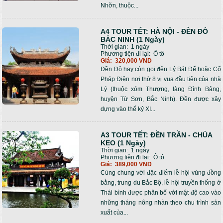
Nhỡn, thuộc...
A4 TOUR TẾT: HÀ NỘI - ĐỀN ĐÔ
BẮC NINH (1 Ngày)
Thời gian:
1 ngày
Phương tiện đi lại:
Ô tô
Giá:
320,000 VND
Đền Đô hay còn gọi đền Lý Bát Đế hoặc Cổ
Pháp Điện nơi thờ 8 vị vua đầu tiên của nhà
Lý (thuộc xóm Thượng, làng Đình Bảng,
huyện Từ Sơn, Bắc Ninh). Đền được xây
dựng vào thế kỷ XI...
A3 TOUR TẾT: ĐỀN TRẦN - CHÙA
KEO (1 Ngày)
Thời gian:
1 ngày
Phương tiện đi lại:
Ô tô
Giá:
389,000 VND
Cùng chung với đặc điểm lễ hội vùng đồng
bằng, trung du Bắc Bộ, lễ hội truyền thống ở
Thái bình được phân bố với mật độ cao vào
những tháng nông nhàn theo chu trình sản
xuất của...