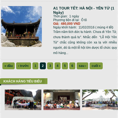
A1 TOUR TẾT: HÀ NỘI - YÊN TỬ (1
Ngày)
Thời gian:
1 ngày
Phương tiện đi lại:
Ô tô
Giá:
480,000 VND
Ngày khởi hành:
11/02/2016 ( mùng 4 tết)
Trăm năm tích đức tu hành. Chưa đi Yên Tử,
chưa thành quả tu". Nhắc đến “Lễ Hội Yên
Tử” chắc cũng không còn xa lạ với nhiều
người, đó là một lễ hội lớn được tổ chức quy
mô hàng...
« đầu
‹ trước
1
2
3
4
5
6
sau ›
cuối »
KHÁCH HÀNG TIÊU BIỂU