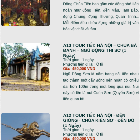
Động Chùa Tiên bao gồm các động nhỏ liên
hoàn như động Tiên, đền Mẫu, Tam Bảo,
động Chung, động Thượng, Quán Trình...
Mỗi điểm đều chứa đựng những giá trị văn
hóa vật chất và tâm...
A13 TOUR TẾT: HÀ NỘI – CHÙA BÀ
ĐANH – NGŨ ĐỘNG THI SƠ (1
Ngày)
Thời gian:
1 ngày
Phương tiện đi lại:
Ô tô
Giá:
450,000 VND
Ngũ Động Sơn là năm hang nối liền nhau
tạo thành một dãy động liên hoàn có chiều
dài hơn 100m trong một lòng quả núi. Núi
này có tên là núi Cuốn Sơn (Quyển Sơn) vì
liên quan tới...
A12 TOUR TẾT: HÀ NỘI - ĐỀN
GIÓNG - CHÙA KIẾN SƠ - ĐỀN ĐÔ
(1 Ngày)
Thời gian:
1 ngày
Phương tiện đi lại:
Ô tô
Giá:
490,000 VND