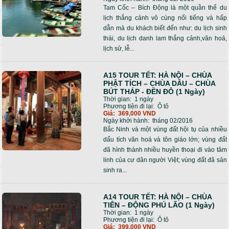
Tam Cốc – Bích Động là một quần thể du
lịch thắng cảnh vô cùng nổi tiếng và hấp
dẫn mà du khách biết đến như: du lịch sinh
thái, du lịch danh lam thắng cảnh,văn hoá,
lịch sử, lễ...
A15 TOUR TẾT: HÀ NỘI – CHÙA
PHẬT TÍCH – CHÙA DÂU – CHÙA
BÚT THÁP - ĐỀN ĐÔ (1 Ngày)
Thời gian:
1 ngày
Phương tiện đi lại:
Ô tô
Giá:
369,000 VND
Ngày khởi hành:
tháng 02/2016
Bắc Ninh và một vùng đất hội tụ của nhiều
dấu tích văn hoá và tôn giáo lớn; vùng đất
đã hình thành nhiều huyền thoại đi vào tâm
linh của cư dân người Việt; vùng đất đã sản
sinh ra...
A14 TOUR TẾT: HÀ NỘI – CHÙA
TIÊN – ĐỘNG PHÚ LÃO (1 Ngày)
Thời gian:
1 ngày
Phương tiện đi lại:
Ô tô
Giá:
399,000 VND