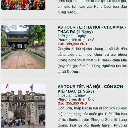
(Phú thọ) là quần thể di tích lịch sử quốc gia,
ghi dấu tích các vua Hùng buổi ban đầu
dựng nước,...
A6 TOUR TẾT: HÀ NỘI - CHÙA MÍA -
THÁC ĐA (1 Ngày)
Thời gian:
1 ngày
Phương tiện đi lại:
Ô tô
Giá:
399,000 VND
Chuyến đi thú vị của chúng ta sẽ bắt đầu
bằng việc thăm ngôi chùa lưu giữ nhiều
tượng nghệ thuật nhất Việt Nam - chùa Mía
(hay còn gọi là chùa Sùng Nghiêm) tọa lạc
tại xã Đường...
A5 TOUR TẾT: HÀ NỘI - CÔN SƠN
KIẾP BẠC (1 Ngày)
Thời gian:
1 ngày
Phương tiện đi lại:
Ô tô
Giá:
355,000 VND
Côn Sơn, Kiếp Bạc là hai di tích lịch sử đặc
biệt quan trọng của quốc gia. Thời Trần khu
di tích thuộc huyện Phượng Sơn, lộ Lạng
Giang, thời Lê đổi thành huyện Phượng