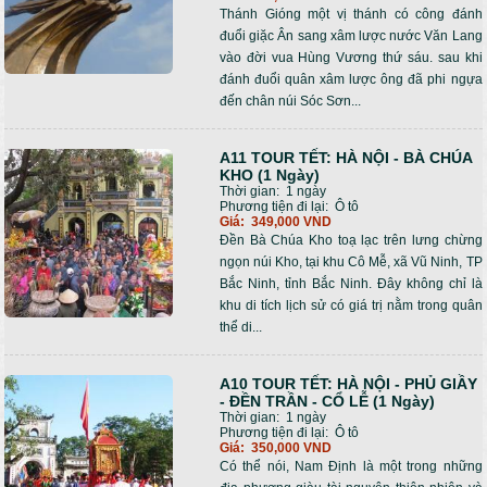
Thánh Gióng một vị thánh có công đánh
đuổi giặc Ân sang xâm lược nước Văn Lang
vào đời vua Hùng Vương thứ sáu. sau khi
đánh đuổi quân xâm lược ông đã phi ngựa
đến chân núi Sóc Sơn...
A11 TOUR TẾT: HÀ NỘI - BÀ CHÚA
KHO (1 Ngày)
Thời gian:
1 ngày
Phương tiện đi lại:
Ô tô
Giá:
349,000 VND
Đền Bà Chúa Kho toạ lạc trên lưng chừng
ngọn núi Kho, tại khu Cô Mễ, xã Vũ Ninh, TP
Bắc Ninh, tỉnh Bắc Ninh. Đây không chỉ là
khu di tích lịch sử có giá trị nằm trong quân
thể di...
A10 TOUR TẾT: HÀ NỘI - PHỦ GIẦY
- ĐỀN TRẦN - CỔ LỄ (1 Ngày)
Thời gian:
1 ngày
Phương tiện đi lại:
Ô tô
Giá:
350,000 VND
Có thể nói, Nam Định là một trong những