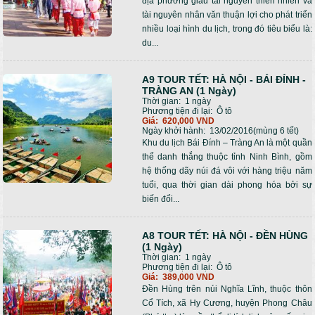
địa phương giàu tài nguyên thiên nhiên và
tài nguyên nhân văn thuận lợi cho phát triển
nhiều loại hình du lịch, trong đó tiêu biểu là:
du...
A9 TOUR TẾT: HÀ NỘI - BÁI ĐÍNH -
TRÀNG AN (1 Ngày)
Thời gian:
1 ngày
Phương tiện đi lại:
Ô tô
Giá:
620,000 VND
Ngày khởi hành:
13/02/2016(mùng 6 tết)
Khu du lịch Bái Đính – Tràng An là một quần
thể danh thắng thuộc tỉnh Ninh Bình, gồm
hệ thống dãy núi đá vôi với hàng triệu năm
tuổi, qua thời gian dài phong hóa bởi sự
biến đổi...
A8 TOUR TẾT: HÀ NỘI - ĐỀN HÙNG
(1 Ngày)
Thời gian:
1 ngày
Phương tiện đi lại:
Ô tô
Giá:
389,000 VND
Đền Hùng trên núi Nghĩa Lĩnh, thuộc thôn
Cổ Tích, xã Hy Cương, huyện Phong Châu