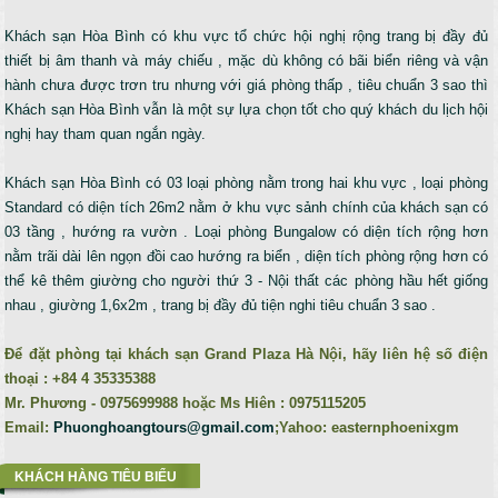
Khách sạn Hòa Bình có khu vực tổ chức hội nghị rộng trang bị đầy đủ
thiết bị âm thanh và máy chiếu , mặc dù không có bãi biển riêng và vận
hành chưa được trơn tru nhưng với giá phòng thấp , tiêu chuẩn 3 sao thì
Khách sạn Hòa Bình vẫn là một sự lựa chọn tốt cho quý khách du lịch hội
nghị hay tham quan ngắn ngày.
Khách sạn Hòa Bình có 03 loại phòng nằm trong hai khu vực , loại phòng
Standard có diện tích 26m2 nằm ở khu vực sảnh chính của khách sạn có
03 tầng , hướng ra vườn . Loại phòng Bungalow có diện tích rộng hơn
nằm trãi dài lên ngọn đồi cao hướng ra biển , diện tích phòng rộng hơn có
thể kê thêm giường cho người thứ 3 - Nội thất các phòng hầu hết giống
nhau , giường 1,6x2m , trang bị đầy đủ tiện nghi tiêu chuẩn 3 sao .
Để đặt phòng tại khách sạn Grand Plaza Hà Nội, hãy liên hệ số điện
thoại : +84 4 35335388
Mr. Phương - 0975699988 hoặc Ms Hiên : 0975115205
Email:
Phuonghoangtours@gmail.com
;Yahoo: easternphoenixgm
KHÁCH HÀNG TIÊU BIỂU