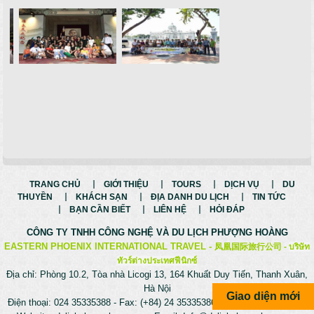
TRANG CHỦ
GIỚI THIỆU
TOURS
DỊCH VỤ
DU
THUYỀN
KHÁCH SẠN
ĐỊA DANH DU LỊCH
TIN TỨC
BẠN CẦN BIẾT
LIÊN HỆ
HỎI ĐÁP
CÔNG TY TNHH CÔNG NGHỆ VÀ
DU LỊCH PHƯỢNG HOÀNG
EASTERN PHOENIX INTERNATIONAL TRAVEL -
凤凰国际旅行公司 -
บริษัท
ทัวร์ต่างประเทศฟีนิกซ์
Địa chỉ: Phòng 10.2, Tòa nhà Licogi 13, 164 Khuất Duy Tiến, Thanh Xuân,
Hà Nội
Giao diện mới
Điện thoại: 024 35335388 - Fax: (+84) 24 35335386 - Hotline: 0975699988