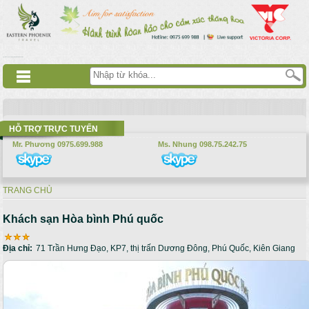
Nhảy đến nội dung
русские сериалы
Дорама
Смотреть аниме
HỖ TRỢ TRỰC TUYẾN
Mr. Phương 0975.699.988
Ms. Nhung 098.75.242.75
TRANG CHỦ
Bạn đang ở đây
Khách sạn Hòa bình Phú quốc
Địa chỉ:
71 Trần Hưng Đạo, KP7, thị trấn Dương Đông, Phú Quốc, Kiên Giang