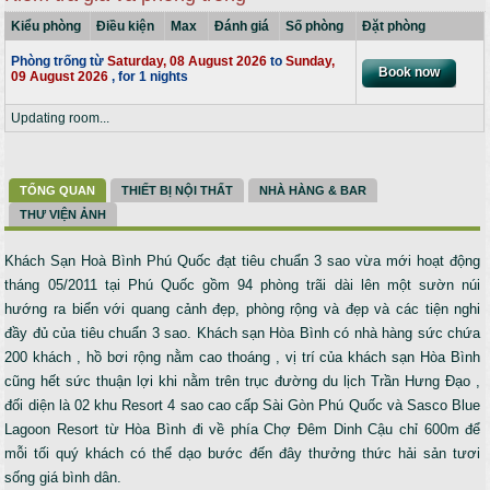
Kiểu phòng
Điều kiện
Max
Đánh giá
Số phòng
Đặt phòng
Phòng trống từ
Saturday, 08 August 2026
to
Sunday,
09 August 2026
, for 1 nights
Updating room...
TỔNG QUAN
THIẾT BỊ NỘI THẤT
NHÀ HÀNG & BAR
THƯ VIỆN ẢNH
Khách Sạn Hoà Bình Phú Quốc đạt tiêu chuẩn 3 sao vừa mới hoạt động
tháng 05/2011 tại Phú Quốc gồm 94 phòng trãi dài lên một sườn núi
hướng ra biển với quang cảnh đẹp, phòng rộng và đẹp và các tiện nghi
đầy đủ của tiêu chuẩn 3 sao. Khách sạn Hòa Bình có nhà hàng sức chứa
200 khách , hồ bơi rộng nằm cao thoáng , vị trí của khách sạn Hòa Bình
cũng hết sức thuận lợi khi nằm trên trục đường du lịch Trần Hưng Đạo ,
đối diện là 02 khu Resort 4 sao cao cấp Sài Gòn Phú Quốc và Sasco Blue
Lagoon Resort từ Hòa Bình đi về phía Chợ Đêm Dinh Cậu chỉ 600m để
mỗi tối quý khách có thể dạo bước đến đây thưởng thức hải sản tươi
sống giá bình dân.