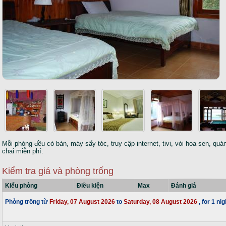
Mỗi phòng đều có bàn, máy sấy tóc, truy cập internet, tivi, vòi hoa sen, quá
chai miễn phí.
Kiểm tra giá và phòng trống
Kiểu phòng
Điều kiện
Max
Đánh giá
Phòng trống từ
Friday, 07 August 2026
to
Saturday, 08 August 2026
, for 1 ni