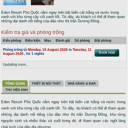
Eden Resort Phú Quốc nằm ngay trên bãi biển cát trắng và nước trong
xanh với khu rừng cây cối xanh tốt. Từ đây, du khách có thể đi tham quan
những đại danh nổi tiếng của đảo như thị trấn Dương Đông...
Kiểm tra giá và phòng trống
Kiểu phòng
Điều kiện
Max
Đánh giá
Số phòng
Đặt phòng
Phòng trống từ
Monday, 10 August 2026
to
Tuesday, 11
August 2026
, for 1 nights
Updating room...
TỔNG QUAN
THIẾT BỊ NỘI THẤT
NHÀ HÀNG & BAR
THƯ VIỆN ẢNH
Eden Resort Phú Quốc nằm ngay trên bãi biển cát trắng và nước trong
xanh với khu rừng cây cối xanh tốt. Từ đây, du khách có thể đi tham quan
những đại danh nổi tiếng của đảo như thị trấn Dương Đông, khu rừng
nguyên sinh và nhiều thác và suối trong đó, đi tham quan các ngôi làng
chài lưới của dân địa phương.