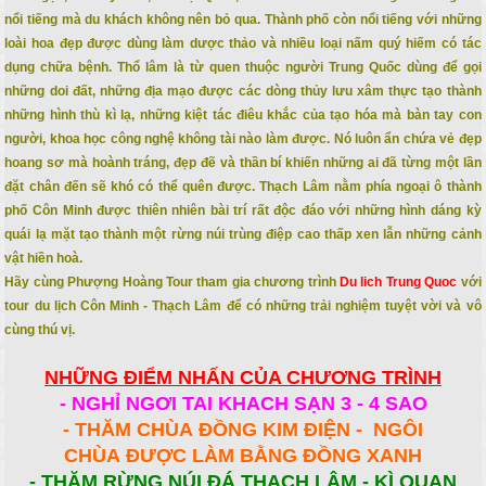
nổi tiếng mà du khách không nên bỏ qua. Thành phố còn nổi tiếng với những
loài hoa đẹp được dùng làm dược thảo và nhiều loại nấm quý hiếm có tác
dụng chữa bệnh. Thổ lâm là từ quen thuộc người Trung Quốc dùng để gọi
những doi đất, những địa mạo được các dòng thủy lưu xâm thực tạo thành
những hình thù kì lạ, những kiệt tác điêu khắc của tạo hóa mà bàn tay con
người, khoa học công nghệ không tài nào làm được. Nó luôn ẩn chứa vẻ đẹp
hoang sơ mà hoành tráng, đẹp đẽ và thần bí khiến những ai đã từng một lần
đặt chân đến sẽ khó có thể quên được. Thạch Lâm nằm phía ngoại ô thành
phố Côn Minh được thiên nhiên bài trí rất độc đáo với những hình dáng kỳ
quái lạ mặt tạo thành một rừng núi trùng điệp cao thấp xen lẫn những cảnh
vật hiền hoà.
Hãy cùng Phượng Hoàng Tour tham gia chương trình
Du lich Trung Quoc
với
tour du lịch Côn Minh - Thạch Lâm để có những trải nghiệm tuyệt vời và vô
cùng thú vị.
NHỮNG ĐIỂM NHẤN CỦA CHƯƠNG TRÌNH
- NGHỈ NGƠI TAI KHACH SẠN 3 - 4 SAO
- THĂM CHÙA ĐỒNG KIM ĐIỆN - NGÔI
CHÙA ĐƯỢC LÀM BẰNG ĐỒNG XANH
- THĂM RỪNG NÚI ĐÁ THẠCH LÂM - KÌ QUAN