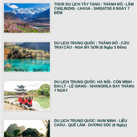
TOUR DU LỊCH TÂY TẠNG : THÀNH ĐÔ - LÂM
CHI(LINZHI) - LHASA - SHIGATSE 8 NGÀY 7
ĐÊM
DU LỊCH TRUNG QUỐC : THÀNH ĐÔ - CỬU
TRẠI CÂU - NGA MY SƠN (6 Ngày 5 Đêm)
DU LỊCH TRUNG QUỐC: HÀ NỘI - CÔN MINH -
ĐẠI LÝ - LỆ GIANG - SHANGRILA BAY THẲNG
7 NGÀY
DU LICH TRUNG QUOC: NAM NINH - LIỄU
CHÂU - QUẾ LÂM - DƯƠNG SÓC (6 Ngày)