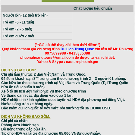
Chất lượng tiêu chuẩn
Người lớn (12 tuổi trở lên)
Trẻ em (6 - 11 tuổi)
Trẻ em (2 - 5 tuổi)
Trẻ em dưới 2 tuổi
(**Giá có thể thay đổi theo thời điểm**)
Quý khách tham gia chương trình
Du Lich Trung Quoc
xin liên hệ Mr. Phương
0975699988 - 0435335388
phuonghoangtours@gmail.com để được tư vấn chi tiết.
Yahoo & Skype : easternphoenixgm
DỊCH VỤ BAO GỒM:
Chi phí làm thủ tục 2 đầu Việt Nam và Trung Quốc.
04 đêm khách sạn 3** trung tâm theo chương trình 2 – 3 người 01 phòng.
Các bữa ăn theo chương trình tại Việt Nam và Trung Quốc (Tại Trung Quốc
bữa ăn tiêu chuẩn 8 món).
Xe ô tô du lịch đời mới phục vụ theo chương trình
Vé thắng cảnh các địa điểm vào cửa 1 lần.
HDV nhiệt tình kinh nghiệm suốt tuyến và HDV địa phương nói tiếng Việt.
Nước uống trên xe hàng ngày.
Bảo hiểm du lịch quốc tế với mức bồi thường tối đa 10.000 USD.
DỊCH VỤ KHÔNG BAO GỒM:
Chi phí cá nhân
Phòng đơn khách sạn
Đồ uống trong các bữa ăn.
Tip cho HDV và lái xe địa phương 65.000 VNĐ/người/ngày.