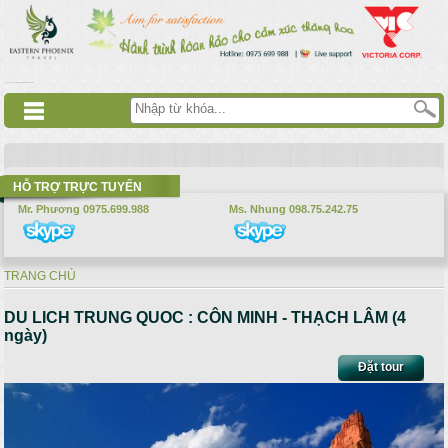
Nhảy đến nội dung
русские сериалы
Дорама
Смотреть аниме
HỖ TRỢ TRỰC TUYẾN
Mr. Phương 0975.699.988
Ms. Nhung 098.75.242.75
TRANG CHỦ
Bạn đang ở đây
DU LICH TRUNG QUOC : CÔN MINH - THẠCH LÂM (4
ngày)
Đặt tour