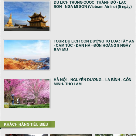
DU LICH TRUNG QUOC: THÀNH ĐÔ - LẠC
SƠN - NGA MI SƠN (Vietnam Airline) (5 ngày)
TOUR DU LỊCH CON ĐƯỜNG TƠ LỤA: TÂY AN
- CAM TÚC - ĐAN HÀ - ĐÔN HOÀNG 8 NGÀY
BAY MU
HÀ NỘI – NGUYÊN DƯƠNG – LA BÌNH - CÔN
MINH- THỔ LÂM
KHÁCH HÀNG TIÊU BIỂU