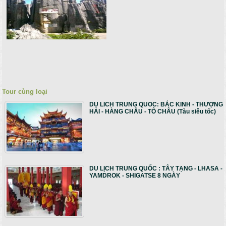
Tour cùng loại
DU LICH TRUNG QUOC: BẮC KINH - THƯỢNG
HẢI - HÀNG CHÂU - TÔ CHÂU (Tàu siêu tốc)
DU LỊCH TRUNG QUỐC : TÂY TẠNG - LHASA -
YAMDROK - SHIGATSE 8 NGÀY