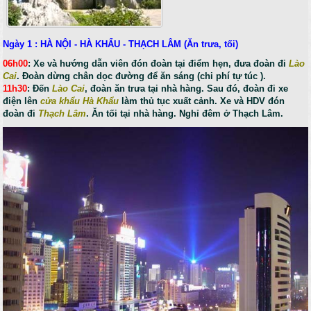
Ngày 1 : HÀ NỘI - HÀ KHẨU - THẠCH LÂM (Ăn trưa, tối)
06h00
: Xe và hướng dẫn viên đón đoàn tại điểm hẹn, đưa đoàn đi
Lào
Cai
. Đoàn dừng chân dọc đường để ăn sáng (chi phí tự túc ).
11h30
: Đến
Lào Cai
, đoàn ăn trưa tại nhà hàng. Sau đó, đoàn đi xe
điện lên
cửa khẩu Hà Khẩu
làm thủ tục xuất cảnh. Xe và HDV đón
đoàn đi
Thạch Lâm
. Ăn tối tại nhà hàng. Nghỉ đêm ở Thạch Lâm.