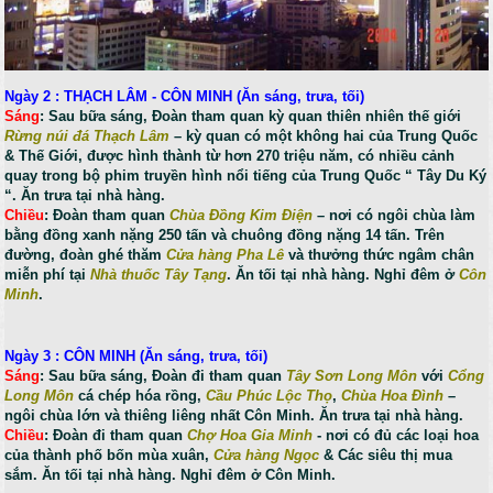
Ngày 2 : THẠCH LÂM - CÔN MINH (Ăn sáng, trưa, tối)
Sáng
: Sau bữa sáng, Đoàn tham quan kỳ quan thiên nhiên thế giới
Rừng núi đá Thạch Lâm
– kỳ quan có một không hai của Trung Quốc
& Thế Giới, được hình thành từ hơn 270 triệu năm, có nhiều cảnh
quay trong bộ phim truyền hình nổi tiếng của Trung Quốc “ Tây Du Ký
“. Ăn trưa tại nhà hàng.
Chiều
: Đoàn tham quan
Chùa Đồng Kim Điện
– nơi có ngôi chùa làm
bằng đồng xanh nặng 250 tấn và chuông đồng nặng 14 tấn. Trên
đường, đoàn ghé thăm
Cửa hàng Pha Lê
và thưởng thức ngâm chân
miễn phí tại
Nhà thuốc Tây Tạng
. Ăn tối tại nhà hàng. Nghỉ đêm ở
Côn
Minh
.
Ngày 3 : CÔN MINH (Ăn sáng, trưa, tối)
Sáng
: Sau bữa sáng, Đoàn đi tham quan
Tây Sơn Long Môn
với
Cổng
Long Môn
cá chép hóa rồng,
Cầu Phúc Lộc Thọ
,
Chùa Hoa Đình
–
ngôi chùa lớn và thiêng liêng nhất Côn Minh. Ăn trưa tại nhà hàng.
Chiều
: Đoàn đi tham quan
Chợ Hoa Gia Minh
- nơi có đủ các loại hoa
của thành phố bốn mùa xuân,
Cửa hàng Ngọc
& Các siêu thị mua
sắm. Ăn tối tại nhà hàng. Nghỉ đêm ở Côn Minh.