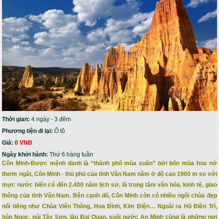
Thời gian:
4 ngày - 3 đêm
Phương tiện đi lại:
Ô tô
Giá:
0 VNĐ
Ngày khởi hành:
Thứ 6 hàng tuần
Côn Minh-Được mệnh danh là “thành phố mùa xuân” bởi bốn mùa hoa nở
thơm ngát, Côn Minh - thủ phủ của tỉnh Vân Nam nằm ở độ cao 1900 m so với
mực nước biển có đến 2.400 năm lịch sử, là trung tâm văn hóa, kinh tế, giao
thông của tỉnh Vân Nam. Bên cạnh đó, Côn Minh còn có nhiều ngôi chùa đẹp
nổi tiếng như Chùa Viên Thông, Hoa Đình, Kim Điện… Ngoài ra Hồ Điền Trì,
hòn Ngọc, núi Tây Sơn, lầu Đại Quan, suối nước An Minh cũng là những nơi