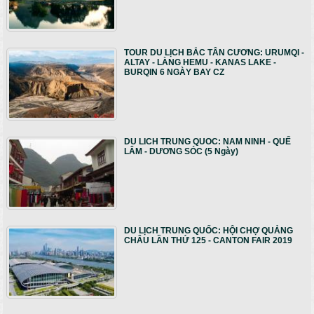
TOUR DU LỊCH BẮC TÂN CƯƠNG: URUMQI -
ALTAY - LÀNG HEMU - KANAS LAKE -
BURQIN 6 NGÀY BAY CZ
DU LICH TRUNG QUOC: NAM NINH - QUẾ
LÂM - DƯƠNG SÓC (5 Ngày)
DU LỊCH TRUNG QUỐC: HỘI CHỢ QUẢNG
CHÂU LẦN THỨ 125 - CANTON FAIR 2019