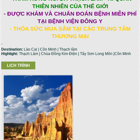
THIÊN NHIÊN CỦA THẾ GIỚI
- ĐƯỢC KHÁM VÀ CHUẨN ĐOÁN BỆNH MIỄN PHÍ
TẠI BỆNH VIỆN ĐÔNG Y
- THỎA SỨC MUA SẮM TẠI CÁC TRUNG TÂM
THƯƠNG MẠI
-
Destination:
Lào Cai | Côn Minh | Thạch lâm
Highlight:
Thạch Lâm | Chùa Đồng Kim Điện | Tây Sơn Long Môn |Côn Minh
LICH TRÌNH