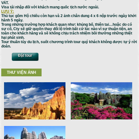
VAT.
Visa tái nhập đối với khách mang quốc tịch nước ngoài.
LƯU Ý:
Thủ tục gồm Hộ chiếu còn hạn và 2 ảnh chân dung 4 x 6 nộp trước ngày khởi
hành 5 ngày.
Trong những trường hợp khách quan như: khủng bố, thiên tai…hoặc do có
sự cố, Cty sẽ giữ quyền thay đổi lộ trình bất cứ lúc nào vì sự thuận tiện, an
toàn cho khách hàng và sẽ không chịu trách nhiệm bồi thường những thiệt
hại phát sinh.
Tour thuần túy du lịch, suốt chương trình tour quý khách không được tự ý rời
đoàn.
Đặt tour
THƯ VIỆN ẢNH