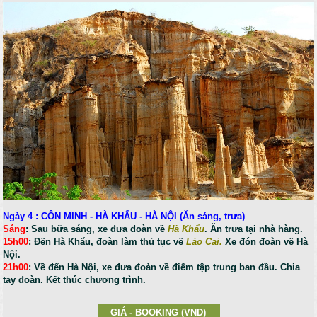
Ngày 4 : CÔN MINH - HÀ KHẨU - HÀ NỘI (Ăn sáng, trưa)
Sáng
: Sau bữa sáng, xe đưa đoàn về
Hà Khẩu
. Ăn trưa tại nhà hàng.
15h00
: Đến Hà Khẩu, đoàn làm thủ tục về
Lào Cai.
Xe đón đoàn về Hà
Nội.
21h00
: Về đến Hà Nội, xe đưa đoàn về điểm tập trung ban đầu. Chia
tay đoàn. Kết thúc chương trình.
GIÁ - BOOKING (VND)