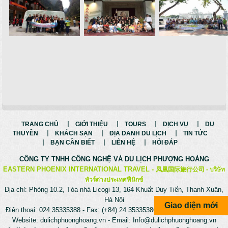
TRANG CHỦ
GIỚI THIỆU
TOURS
DỊCH VỤ
DU
THUYỀN
KHÁCH SẠN
ĐỊA DANH DU LỊCH
TIN TỨC
BẠN CẦN BIẾT
LIÊN HỆ
HỎI ĐÁP
CÔNG TY TNHH CÔNG NGHỆ VÀ
DU LỊCH PHƯỢNG HOÀNG
EASTERN PHOENIX INTERNATIONAL TRAVEL -
凤凰国际旅行公司 -
บริษัท
ทัวร์ต่างประเทศฟีนิกซ์
Địa chỉ: Phòng 10.2, Tòa nhà Licogi 13, 164 Khuất Duy Tiến, Thanh Xuân,
Hà Nội
Giao diện mới
Điện thoại: 024 35335388 - Fax: (+84) 24 35335386 - Hotline: 0975699988
Website:
dulichphuonghoang.vn
- Email:
Info@dulichphuonghoang.vn