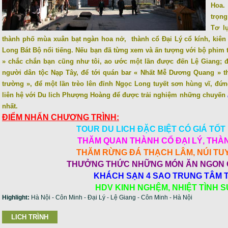
Hoa.
trọn
Tơ l
thành phố mùa xuân bạt ngàn hoa nở, thành cổ Đại Lý cổ kính, kiên
Long Bát Bộ nổi tiếng. Nếu bạn đã từng xem và ấn tượng với bộ phim 
» chắc chắn bạn cũng như tôi, ao ước một lần được đến Lệ Giang; đ
người dân tộc Nạp Tây, để tới quán bar « Nhất Mễ Dương Quang » th
trường », để một lần trèo lên đỉnh Ngọc Long tuyết sơn hùng vĩ, đứ
liên hệ với Du lich Phượng Hoàng để được trải nghiệm những chuyến
nhất.
ĐIỂM NHẤN CHƯƠNG TRÌNH:
TOUR DU LICH ĐẶC BIỆT CÓ GIÁ TỐT
THĂM QUAN THÀNH CỔ ĐẠI LÝ, THÀ
THĂM RỪNG ĐÁ THẠCH LÂM, NÚI TU
THƯỞNG THỨC NHỮNG MÓN ĂN NGON 
KHÁCH SẠN 4 SAO TRUNG TÂM 
HDV KINH NGHỆM, NHIỆT TÌNH 
Highlight:
Hà Nội - Côn Minh - Đại Lý - Lệ Giang - Côn Minh - Hà Nội
LICH TRÌNH