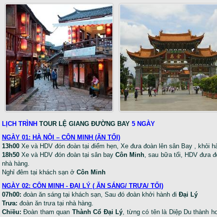
LỊCH TRÌNH
TOUR LỆ GIANG ĐƯỜNG BAY
5 NGÀY
NGÀY 01: HÀ NỘI – CÔN MINH
(ĂN TỐI)
13h00
Xe và HDV đón đoàn tại điểm hẹn, Xe đưa đoàn lên sân Bay , khỏi 
18h50
Xe và HDV đón đoàn tại sân bay
Côn Minh
, sau bữa tối, HDV đưa đ
nhà hàng.
Nghỉ đêm tại khách sạn ở
Côn Minh
NGÀY 02: CÔN MINH - ĐẠI LÝ ( ĂN SÁNG/ TRƯA/ TỐI)
07h00:
đoàn ăn sáng tại khách sạn, Sau đó đoàn khởi hành đi
Đại Lý
Trưa:
đoàn ăn trưa tại nhà hàng.
Chiều:
Đoàn tham quan
Thành Cổ Đại Lý
, từng có tên là Diệp Du thành 