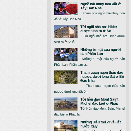
Nghề hái nhụy hoa đắt ở
Tây Ban Nha
Khám phá nghề hái nhụy hoa
đắt ở Tây Ban Nha...
Tới ngôi nhà nơi Hitler
được sinh ra ở Áo
Tới ngôi nhà nơi Hitler được
sinh ra ở Áo là ...
Những bí mật của người
dân Phần Lan
Những bí mật của người dân
Phần Lan, Phần Lan là...
Tham quan ngọn tháp đảo
ngược dưới lòng đất ở Bồ
Đào Nha
Tham quan ngọn tháp đảo
ngược dưới lòng đất ở...
Tới hòn đảo Mont Saint
Michel đặc biệt ở Pháp
Tới Hòn đảo Mont Saint Michel
đặc biệt ở Pháp là...
Những điều thú vị về đất
nước Italy