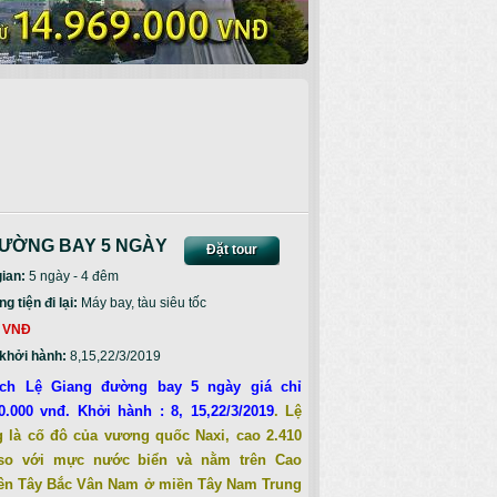
 ĐƯỜNG BAY 5 NGÀY
Đặt tour
gian:
5 ngày - 4 đêm
 tiện đi lại:
Máy bay, tàu siêu tốc
 VNĐ
khởi hành:
8,15,22/3/2019
ịch Lệ Giang
đường bay 5 ngày giá chỉ
0.000 vnđ. Khởi hành : 8, 15,22/3/2019
. Lệ
 là cố đô của vương quốc Naxi, cao 2.410
so với mực nước biển và nằm trên Cao
ên Tây Bắc Vân Nam ở miền Tây Nam Trung