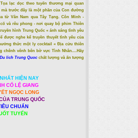
 Tọa lạc dọc theo tuyến thương mại quan
g mà trước đây là một phần của Con đường
ụa từ Vân Nam qua Tây Tạng. Côn Minh -
 cố và rêu phong - nơi quay bộ phim Thiên
truyền hình Trung Quốc « ánh sáng tình yêu
ể được nghe kể truyền thuyết tình yêu của
ưởng thức một ly cocktail « Địa cửu thiên
ng chênh vênh bên bờ vực Tình Nhân....Hãy
Du lich Trung Quoc
chất lượng và ấn tượng
 NHẤT HIỆN NAY
NH CỔ LỆ GIANG
YẾT NGỌC LONG
CỦA TRUNG QUỐC
TIÊU CHUẨN
SUỐT TUYẾN