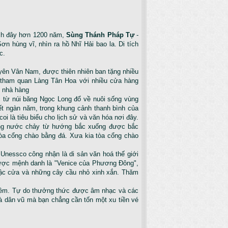
ch đây hơn 1200 năm,
Sùng Thánh Pháp Tự
-
ơn hùng vĩ, nhìn ra hồ Nhĩ Hải bao la. Di tích
c.
yên Vân Nam, được thiên nhiên ban tặng nhiều
à tham quan Làng Tân Hoa với nhiều cửa hàng
i nhà hàng
từ núi băng Ngọc Long đổ về nuôi sống vùng
ết ngàn năm, trong khung cảnh thanh bình của
oi là tiêu biểu cho lịch sử và văn hóa nơi đây.
ng nước chảy từ hướng bắc xuống được bắc
tòa cổng chào bằng đá. Xưa kia tòa cổng chào
nessco công nhận là di sản văn hoá thế giới
được mệnh danh là "Venice của Phương Đông",
bậc cửa và những cây cầu nhỏ xinh xắn. Thăm
êm. Tự do thưởng thức được âm nhạc và các
và dân vũ mà bạn chẳng cần tốn một xu tiền vé