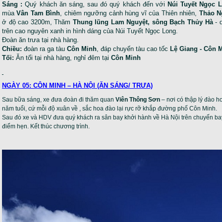
Sáng :
Quý khách ăn sáng, sau đó quý khách đến với
Núi Tuyết Ngọc 
mùa
Vân Tam Bình
, chiêm ngưỡng cảnh hùng vĩ của Thiên nhiên,
Thảo N
ở độ cao 3200m, Thăm
Thung lũng Lam Nguyệt, sông Bạch Thủy Hà
- 
trên cao nguyên xanh in hình dáng của Núi Tuyết Ngọc Long.
Đoàn ăn trưa tại nhà hàng.
Chiều:
đoàn ra ga tàu
Côn Minh
, đáp chuyến tàu cao tốc
Lệ Giang - Côn M
Tối:
Ăn tối tại nhà hàng, nghỉ đêm tại
Côn Minh
NGÀY 05: CÔN MINH – HÀ NỘI (ĂN SÁNG/ TRƯA)
Sau bữa sáng, xe đưa đoàn đi thăm quan
Viên Thông Sơn
– nơi có thập lý đào h
năm tuổi, cứ mỗi độ xuân về , sắc hoa đào lại rực rỡ khắp đường phố Côn Minh.
Sau đó xe và HDV đưa quý khách ra sân bay khởi hành về Hà Nội trên chuyến b
điểm hẹn. Kết thúc chương trình.