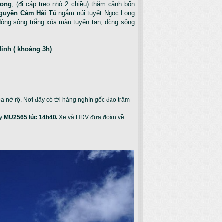
Long
, (đi cáp treo nhỏ 2 chiều) thăm cảnh bốn
guyên Cảm Hải Tú
ngắm núi tuyết Ngọc Long
dòng sông trắng xóa màu tuyến tan, dòng sông
inh ( khoảng 3h)
oa nở rộ. Nơi đây có tới hàng nghìn gốc đào trăm
ay
MU2565 lúc 14h40.
Xe và HDV đưa đoàn về