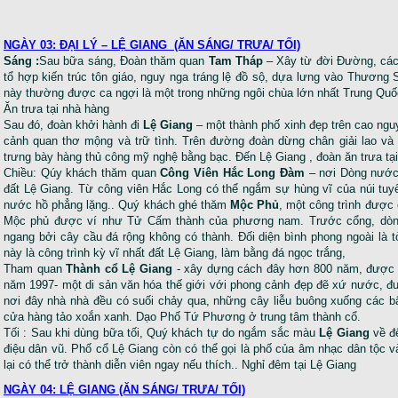
NGÀY 03: ĐẠI LÝ – LỆ GIANG (ĂN SÁNG/ TRƯA/ TỐI)
Sáng :
Sau bữa sáng, Đoàn thăm quan
Tam Tháp
– Xây từ đời Đường, cá
tổ hợp kiến trúc tôn giáo, nguy nga tráng lệ đồ sộ, dựa lưng vào Thương S
này thường được ca ngợi là một trong những ngôi chùa lớn nhất Trung Quố
Ăn trưa tại nhà hàng
Sau đó, đoàn khởi hành đi
Lệ Giang
– một thành phố xinh đẹp trên cao ngu
cảnh quan thơ mộng và trữ tình. Trên đường đoàn dừng chân giải lao v
trưng bày hàng thủ công mỹ nghệ bằng bạc. Đến Lệ Giang , đoàn ăn trưa tạ
Chiều: Qúy khách thăm quan
Công Viên Hắc Long Đàm
– nơi Dòng nước 
đất Lệ Giang. Từ công viên Hắc Long có thể ngắm sự hùng vĩ của núi tuy
nước hồ phẳng lặng.. Quý khách ghé thăm
Mộc Phủ
, một công trình được c
Mộc phủ được ví như Tử Cấm thành của phương nam. Trước cổng, dò
ngang bởi cây cầu đá rộng không có thành. Đối diện bình phong ngoài là 
này là công trình kỳ vĩ nhất đất Lệ Giang, làm bằng đá ngọc trắng,
Tham quan
Thành cổ Lệ Giang
- xây dựng cách đây hơn 800 năm, được U
năm 1997- một di sản văn hóa thế giới với phong cảnh đẹp đẽ xứ nước, 
nơi đây nhà nhà đều có suối chảy qua, những cây liễu buông xuống các 
cửa hàng tảo xoắn xanh. Dạo Phố Tứ Phương ở trung tâm thành cổ.
Tối : Sau khi dùng bữa tối, Quý khách tự do ngắm sắc màu
Lệ Giang
về đ
điệu dân vũ. Phố cổ Lệ Giang còn có thể gọi là phố của âm nhạc dân tộc 
lại có thể trở thành diễn viên ngay nếu thích.. Nghỉ đêm tại Lệ Giang
NGÀY 04: LỆ GIANG
(ĂN SÁNG/ TRƯA/ TỐI)