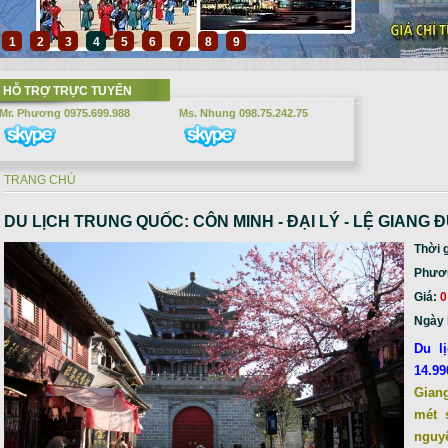
1
2
3
4
5
6
7
8
9
HỖ TRỢ TRỰC TUYẾN
Mr. Phương 0975.699.988
Ms. Nhung 098.75.242.75
TRANG CHỦ
Bạn đang ở đây
DU LỊCH TRUNG QUỐC: CÔN MINH - ĐẠI LÝ - LỆ GIANG
Thời 
Phương
Giá:
0
Ngày 
Du l
14.99
Giang
mét 
nguy