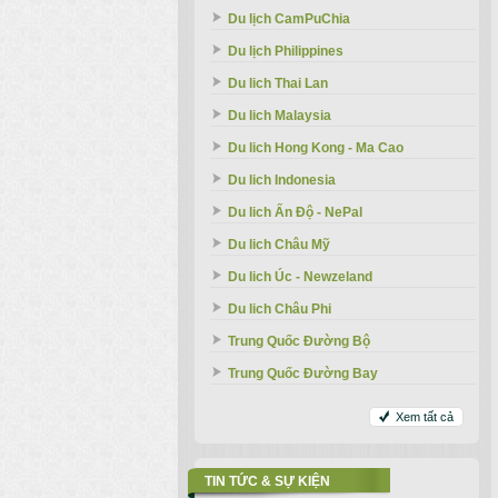
Du lịch CamPuChia
Du lịch Philippines
Du lich Thai Lan
Du lich Malaysia
Du lich Hong Kong - Ma Cao
Du lich Indonesia
Du lich Ấn Độ - NePal
Du lich Châu Mỹ
Du lich Úc - Newzeland
Du lich Châu Phi
Trung Quốc Đường Bộ
Trung Quốc Đường Bay
Xem tất cả
TIN TỨC & SỰ KIỆN