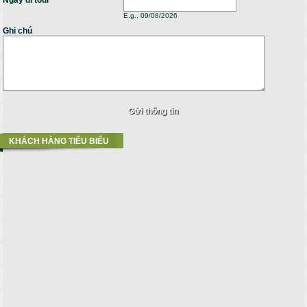
E.g., 09/08/2026
Ghi chú
KHÁCH HÀNG TIÊU BIỂU