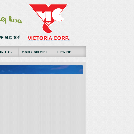
IN TỨC
BẠN CẦN BIẾT
LIÊN HỆ