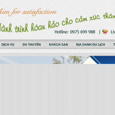
DỊCH VỤ
DU THUYỀN
KHÁCH SẠN
ĐỊA DANH DU LỊCH
T