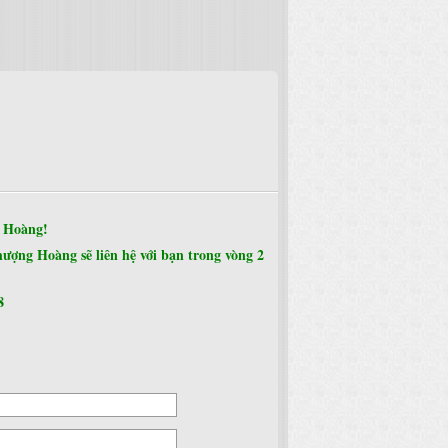
g Hoàng!
hượng Hoàng sẽ liên hệ với bạn trong vòng 2
8